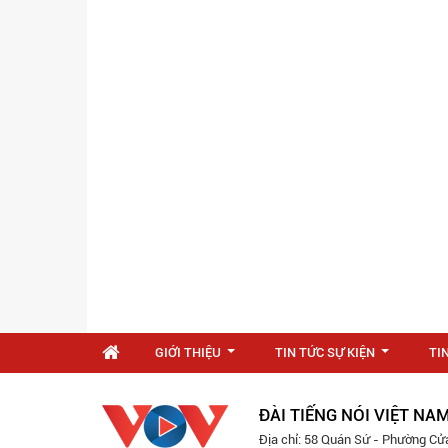
GIỚI THIỆU
TIN TỨC SỰ KIỆN
TI
...
...
ĐÀI TIẾNG NÓI VIỆT NA
Địa chỉ: 58 Quán Sứ - Phường Cử