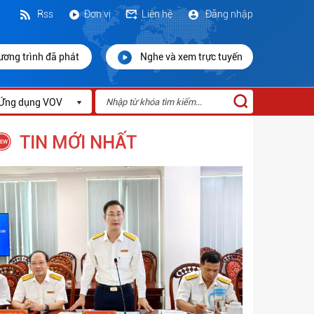
Rss
Đơn vị
Liên hệ
Đăng nhập
ương trình đã phát
Nghe và xem trực tuyến
Ứng dụng VOV
TIN MỚI NHẤT