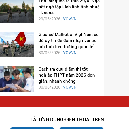
Thời sự quốc tế trưa 29/6: Nga
bất ngờ tập kích lính tinh nhuệ
Ukraine
29/06/2026 |
VOVVN
Giáo sư Malhotra: Việt Nam có
đủ uy tín để đảm nhận vai trò
lớn hơn trên trường quốc tế
30/06/2026 |
VOVVN
Cách tra cứu điểm thi tốt
nghiệp THPT năm 2026 đơn
giản, nhanh chóng
30/06/2026 |
VOVVN
TẢI ỨNG DỤNG ĐIỆN THOẠI TRÊN