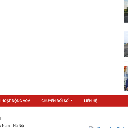
N HOẠT ĐỘNG VOV
CHUYỂN ĐỔI SỐ
LIÊN HỆ
...
M
a Nam - Hà Nội