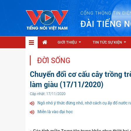
CỔNG THÔNG TIN ĐIỆ
ĐÀI TIẾNG N
GIỚI THIỆU
TIN TỨC SỰ KIỆN
...
...
ĐỜI SỐNG
Chuyển đổi cơ cấu cây trồng t
làm giàu (17/11/2020)
Cập nhật: 17/11/2020
Ngõ nhỏ ý thức đừng nhỏ, nhớ cách cụ ấy đổ nước ra
Miễn là vào đại học