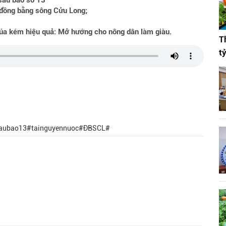
 sau bão số 13
 đồng bằng sông Cửu Long;
 lúa kém hiệu quả: Mở hướng cho nông dân làm giàu.
T
t
isaubao13#tainguyennuoc#ĐBSCL#