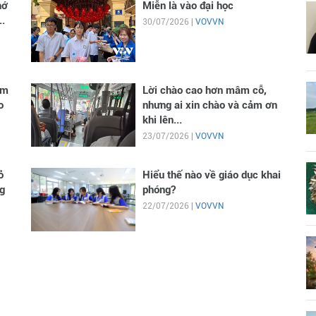
hớ
Miễn là vào đại học
..
30/07/2026 |
VOVVN
im
Lời chào cao hơn mâm cỗ,
o
nhưng ai xin chào và cảm ơn
khi lên...
23/07/2026 |
VOVVN
ỏ
Hiểu thế nào về giáo dục khai
g
phóng?
22/07/2026 |
VOVVN