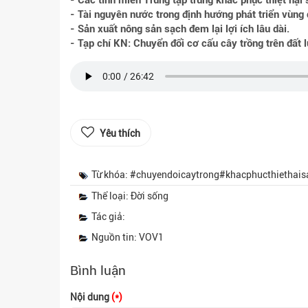
- Các tỉnh miền Trung tập trung khắc phục thiệt hại
- Tài nguyên nước trong định hướng phát triển vùng
- Sản xuất nông sản sạch đem lại lợi ích lâu dài.
- Tạp chí KN: Chuyển đổi cơ cấu cây trồng trên đất
Yêu thích
Từ khóa: #chuyendoicaytrong#khacphucthietha
Thể loại: Đời sống
Tác giả:
Nguồn tin: VOV1
Bình luận
Nội dung
(*)