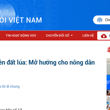
N TỬ
ÓI VIỆT NAM
Ch
TIN HOẠT ĐỘNG VOV
CHUYỂN ĐỔI SỐ
LIÊN HỆ
...
rên đất lúa: Mở hướng cho nông dân
 lối đi chung