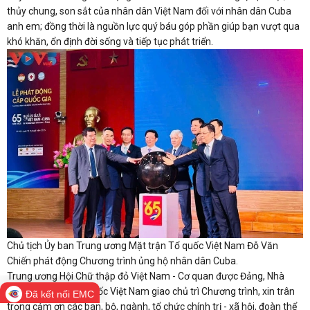
thủy chung, son sắt của nhân dân Việt Nam đối với nhân dân Cuba
anh em; đồng thời là nguồn lực quý báu góp phần giúp bạn vượt qua
khó khăn, ổn định đời sống và tiếp tục phát triển.
Chủ tịch Ủy ban Trung ương Mặt trận Tổ quốc Việt Nam Đỗ Văn
Chiến phát động Chương trình ủng hộ nhân dân Cuba.
Trung ương Hội Chữ thập đỏ Việt Nam - Cơ quan được Đảng, Nhà
nước, Mặt trận Tổ quốc Việt Nam giao chủ trì Chương trình, xin trân
Đã kết nối EMC
trọng cảm ơn các ban, bộ, ngành, tổ chức chính trị - xã hội, đoàn thể