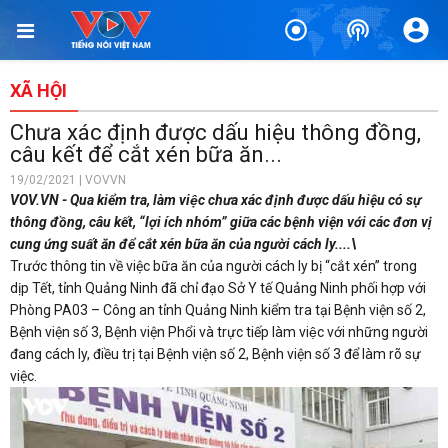
XÃ HỘI
Chưa xác định được dấu hiệu thông đồng,
câu kết để cắt xén bữa ăn...
19/02/2021 | VOVVN
VOV.VN - Qua kiểm tra, làm việc chưa xác định được dấu hiệu có sự
thông đồng, câu kết, “lợi ích nhóm” giữa các bệnh viện với các đơn vị
cung ứng suất ăn để cắt xén bữa ăn của người cách ly....\
Trước thông tin về việc bữa ăn của người cách ly bị “cắt xén” trong
dịp Tết, tỉnh Quảng Ninh đã chỉ đạo Sở Y tế Quảng Ninh phối hợp với
Phòng PA03 – Công an tỉnh Quảng Ninh kiểm tra tại Bệnh viện số 2,
Bệnh viện số 3, Bệnh viện Phổi và trực tiếp làm việc với những người
đang cách ly, điều trị tại Bệnh viện số 2, Bệnh viện số 3 để làm rõ sự
việc.