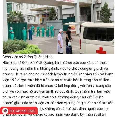
Bệnh viện số 2 tỉnh Quảng Ninh.
Hôm qua (18/2), Sở Y tế Quảng Ninh đã có báo cáo kết quả thực
hiện công tác kiểm tra, khẳng định, việc tổ chức cung ứng dịch vụ
phục vụ bữa ăn cho người cách ly tập trung ở Bệnh viện số 2 và Bệnh
viện số 3 được thực hiện trên cơ sở các văn bản hướng dẫn có liên
quan, các bệnh viên đã tổ chức ký kết hợp đồng với đơn vị cung cấp
dịch vụ với mức hỗ trợ tiền ăn theo quy định. Qua kiểm tra, làm việc
chưa xác định được dấu hiệu có sự thông đồng, câu kết, “lợi ích
nhóm” giữa các bệnh viện với các đơn vị cung ứng suất ăn để cắt xén
bữa ăn của người cách ly; Không có căn cứ xác định người cách ly
Đã kết nối EMC
phản đối, bỏ ăn và không ký xác nhận vào Bảng ký nhận suất ăn