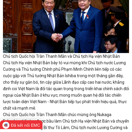
Chủ tịch Quốc hội Trần Thanh Mẫn và Chủ tịch Hạ viện Nhật Bản
Chủ tịch Hạ viện Nhật Bản bày tỏ vui mừng khi Chủ tịch nước Lương
Cường và Thủ tướng Chính phủ Phạm Minh Chính liên tiếp có các
cuộc gặp với Thủ tướng Nhật Bản Ishiba trong một tháng gần đây,
cho thấy sự gắn bó, tin cậy giữa Lãnh đạo cấp cao hai nước; khẳng
định coi Việt Nam là đối tác quan trọng trong triển khai chính sách đối
ngoại của Nhật Bản ở khu vực; mong muốn quan hệ đối tác chiến
lược toàn diện Việt Nam - Nhật Bản tiếp tục phát triển hiệu quả, thực
chất và mạnh mẽ.
Chủ tịch Quốc hội Trần Thanh Mẫn chúc mừng ông Nukaga
Fukushiro tiếp tục được bầu làm Chủ tịch Hạ viện Nhật Bản và chuyển
Đã kết nối EMC
lời thăm hỏi của Tổng Bí thư Tô Lâm, Chủ tịch nước Lương Cường và