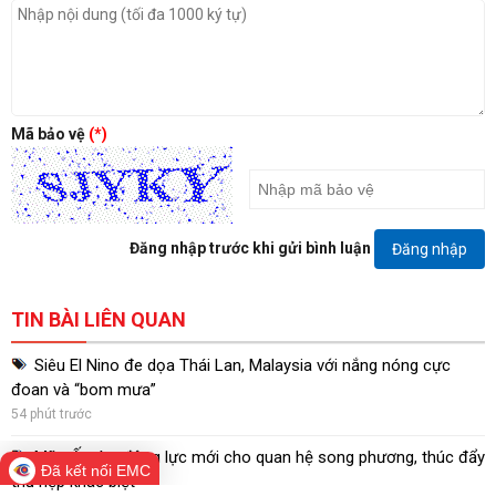
Mã bảo vệ
(*)
Đăng nhập trước khi gửi bình luận
Đăng nhập
TIN BÀI LIÊN QUAN
Siêu El Nino đe dọa Thái Lan, Malaysia với nắng nóng cực
đoan và “bom mưa”
54 phút trước
Mỹ - Ấn tìm động lực mới cho quan hệ song phương, thúc đẩy
Đã kết nối EMC
thu hẹp khác biệt