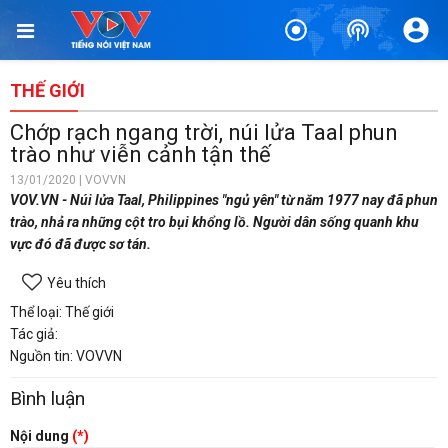
THẾ GIỚI
Chớp rạch ngang trời, núi lửa Taal phun
trào như viễn cảnh tận thế
13/01/2020 | VOVVN
VOV.VN - Núi lửa Taal, Philippines "ngủ yên" từ năm 1977 nay đã phun
trào, nhả ra những cột tro bụi khổng lồ. Người dân sống quanh khu
vực đó đã được sơ tán.
Yêu thích
Thể loại: Thế giới
Tác giả:
Nguồn tin: VOVVN
Bình luận
Nội dung
(*)