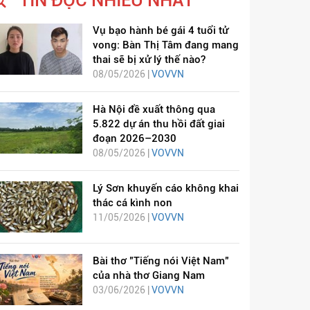
TIN ĐỌC NHIỀU NHẤT
Vụ bạo hành bé gái 4 tuổi tử
vong: Bàn Thị Tâm đang mang
thai sẽ bị xử lý thế nào?
08/05/2026 |
VOVVN
Hà Nội đề xuất thông qua
5.822 dự án thu hồi đất giai
đoạn 2026–2030
08/05/2026 |
VOVVN
Lý Sơn khuyến cáo không khai
thác cá kình non
11/05/2026 |
VOVVN
Bài thơ "Tiếng nói Việt Nam"
của nhà thơ Giang Nam
03/06/2026 |
VOVVN