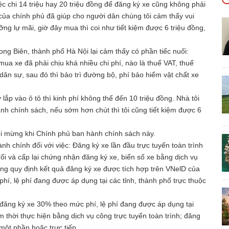
iệc chi 14 triệu hay 20 triệu đồng để đăng ký xe cũng không phải
 của chính phủ đã giúp cho người dân chúng tôi cảm thấy vui
ng lự mãi, giờ đây mua thì coi như tiết kiệm được 6 triệu đồng,
ng Biên, thành phố Hà Nội lại cảm thấy có phần tiếc nuối:
mua xe đã phải chịu khá nhiều chi phí, nào là thuế VAT, thuế
dân sự, sau đó thì bảo trì đường bộ, phí bảo hiểm vật chất xe
 lắp vào ô tô thì kinh phí không thể đến 10 triệu đồng. Nhà tôi
h chính sách, nếu sớm hơn chút thì tôi cũng tiết kiệm được 6
vui mừng khi Chính phủ ban hành chính sách này.
 chính đối với việc: Đăng ký xe lần đầu trực tuyến toàn trình
đổi và cấp lại chứng nhận đăng ký xe, biển số xe bằng dịch vụ
ung quy định kết quả đăng ký xe được tích hợp trên VNelD của
hí, lệ phí đang được áp dụng tại các tỉnh, thành phố trực thuộc
đăng ký xe 30% theo mức phí, lệ phí đang được áp dụng tại
ạm thời thực hiện bằng dịch vụ công trực tuyến toàn trình; đăng
một phần hoặc trực tiếp.