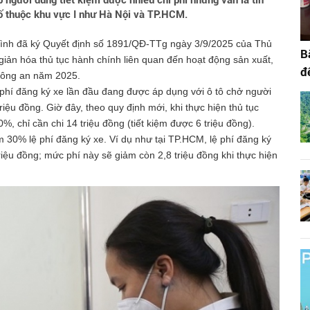
p người dùng tiết kiệm được nhiều chi phí nhưng vẫn là tin
hố thuộc khu vực I như Hà Nội và TP.HCM.
nh đã ký Quyết định số 1891/QĐ-TTg ngày 3/9/2025 của Thủ
B
iản hóa thủ tục hành chính liên quan đến hoạt động sản xuất,
đ
Công an năm 2025.
phí đăng ký xe lần đầu đang được áp dụng với ô tô chở người
riệu đồng. Giờ đây, theo quy định mới, khi thực hiện thủ tục
%, chỉ cần chi 14 triệu đồng (tiết kiệm được 6 triệu đồng).
m 30% lệ phí đăng ký xe. Ví dụ như tại TP.HCM, lệ phí đăng ký
 triệu đồng; mức phí này sẽ giảm còn 2,8 triệu đồng khi thực hiện