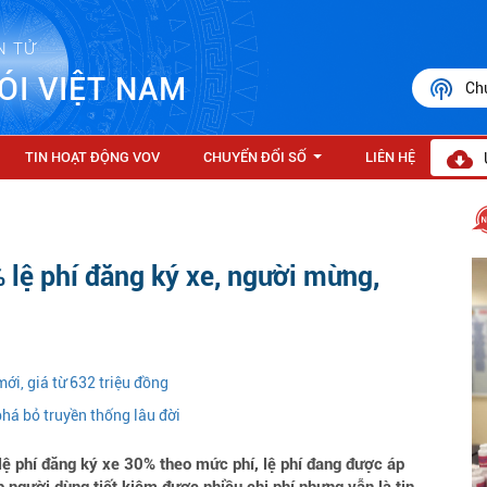
N TỬ
ÓI VIỆT NAM
Ch
TIN HOẠT ĐỘNG VOV
CHUYỂN ĐỔI SỐ
LIÊN HỆ
...
 lệ phí đăng ký xe, người mừng,
mới, giá từ 632 triệu đồng
phá bỏ truyền thống lâu đời
ệ phí đăng ký xe 30% theo mức phí, lệ phí đang được áp