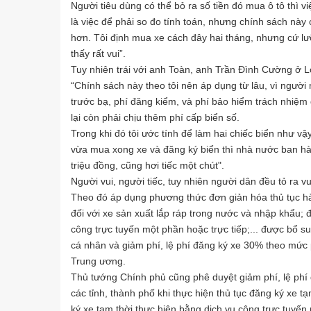
Người tiêu dùng có thể bỏ ra số tiền đó mua ô tô thì v
là việc để phải so đo tính toán, nhưng chính sách này
hơn. Tôi định mua xe cách đây hai tháng, nhưng cứ lưỡ
thấy rất vui”.
Tuy nhiên trái với anh Toàn, anh Trần Đình Cường ở Lo
“Chính sách này theo tôi nên áp dụng từ lâu, vì người 
trước bạ, phí đăng kiểm, và phí bảo hiểm trách nhiệm 
lại còn phải chịu thêm phí cấp biển số.
Trong khi đó tôi ước tính để làm hai chiếc biển như vậy
vừa mua xong xe và đăng ký biển thì nhà nước ban hàn
triệu đồng, cũng hơi tiếc một chút".
Người vui, người tiếc, tuy nhiên người dân đều tỏ ra 
Theo đó áp dụng phương thức đơn giản hóa thủ tục hành
đối với xe sản xuất lắp ráp trong nước và nhập khẩu; 
công trực tuyến một phần hoặc trực tiếp;... được bổ s
cá nhân và giảm phí, lệ phí đăng ký xe 30% theo mức p
Trung ương.
Thủ tướng Chính phủ cũng phê duyệt giảm phí, lệ phí 
các tỉnh, thành phố khi thực hiện thủ tục đăng ký xe t
ký xe tạm thời thực hiện bằng dịch vụ công trực tuyến 