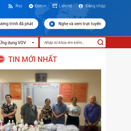
Rss
Đơn vị
Liên hệ
Đăng nhập
ương trình đã phát
Nghe và xem trực tuyến
Ứng dụng VOV
TIN MỚI NHẤT