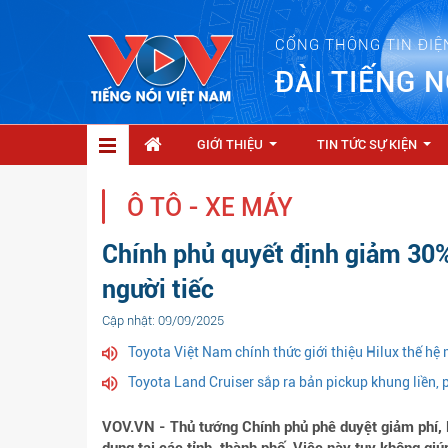
CỔNG THÔNG TIN ĐIỆ
ĐÀI TIẾNG N
GIỚI THIỆU
TIN TỨC SỰ KIỆN
...
...
Ô TÔ - XE MÁY
Chính phủ quyết định giảm 30%
người tiếc
Cập nhật: 09/09/2025
Toyota Việt Nam chính thức giới thiệu Hilux thế hệ 
Toyota Land Cruiser sắp ra bản pickup khung liền, 
VOV.VN - Thủ tướng Chính phủ phê duyệt giảm phí, l