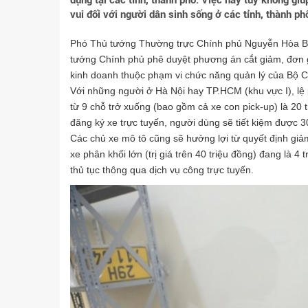
dụng tại các tỉnh, thành phố. Việc này tuy không giú
vui đối với người dân sinh sống ở các tỉnh, thành p
Phó Thủ tướng Thường trực Chính phủ Nguyễn Hòa Bì
tướng Chính phủ phê duyệt phương án cắt giảm, đơn g
kinh doanh thuộc phạm vi chức năng quản lý của Bộ 
Với những người ở Hà Nội hay TP.HCM (khu vực I), lệ 
từ 9 chỗ trở xuống (bao gồm cả xe con pick-up) là 20 t
đăng ký xe trực tuyến, người dùng sẽ tiết kiệm được 30
Các chủ xe mô tô cũng sẽ hưởng lợi từ quyết định giả
xe phân khối lớn (trị giá trên 40 triệu đồng) đang là 4
thủ tục thông qua dịch vụ công trực tuyến.