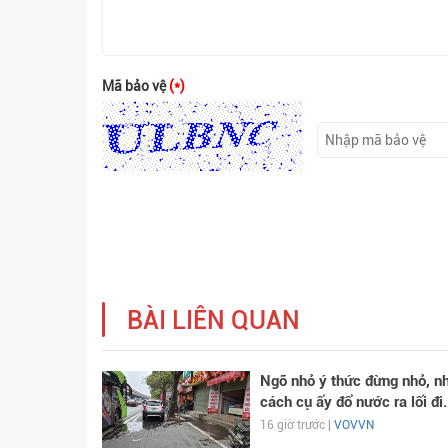
Mã bảo vệ
(*)
BÀI LIÊN QUAN
Ngõ nhỏ ý thức đừng nhỏ, n
cách cụ ấy đổ nước ra lối đi.
16 giờ trước |
VOVVN