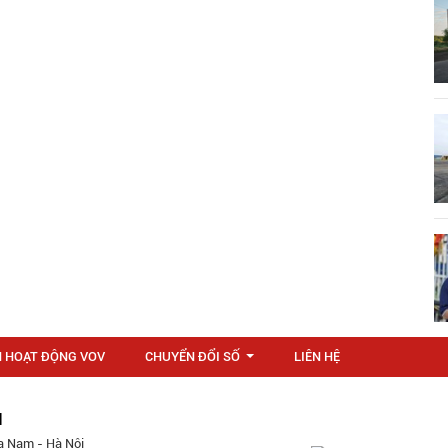
N HOẠT ĐỘNG VOV
CHUYỂN ĐỔI SỐ
LIÊN HỆ
...
M
a Nam - Hà Nội