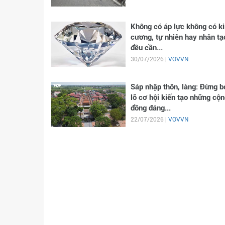
Không có áp lực không có k
cương, tự nhiên hay nhân tạ
đều cần...
30/07/2026 |
VOVVN
Sáp nhập thôn, làng: Đừng b
lỡ cơ hội kiến tạo những cộn
đồng đáng...
22/07/2026 |
VOVVN