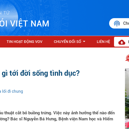
N TỬ
ÓI VIỆT NAM
Ch
TIN HOẠT ĐỘNG VOV
CHUYỂN ĐỔI SỐ
LIÊN HỆ
...
gì tới đời sống tình dục?
 lối đi chung
u thuật cắt bỏ buồng trứng. Việc này ảnh hưởng thế nào đến
 thường? Bác sĩ Nguyễn Bá Hưng, Bệnh viện Nam học và Hiếm