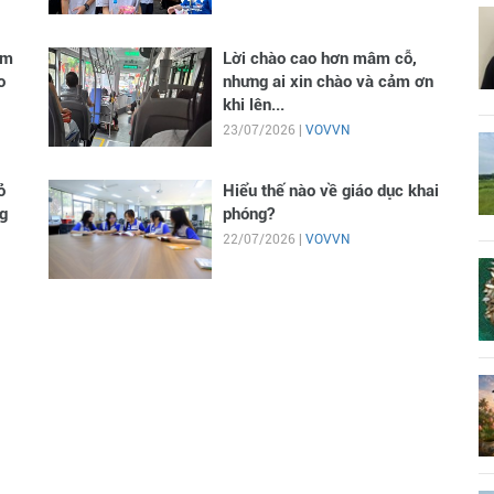
im
Lời chào cao hơn mâm cỗ,
o
nhưng ai xin chào và cảm ơn
khi lên...
23/07/2026 |
VOVVN
ỏ
Hiểu thế nào về giáo dục khai
g
phóng?
22/07/2026 |
VOVVN