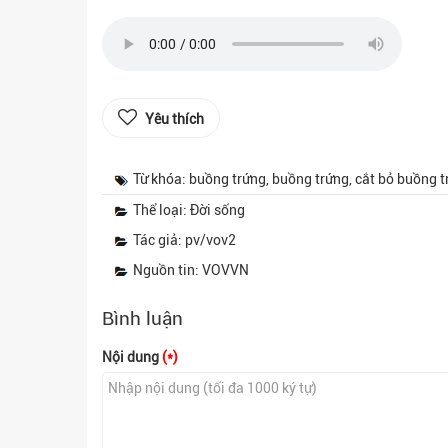
Yêu thích
Từ khóa: buồng trứng, buồng trứng, cắt bỏ buồng tr
Thể loại: Đời sống
Tác giả: pv/vov2
Nguồn tin: VOVVN
Bình luận
Nội dung
(*)