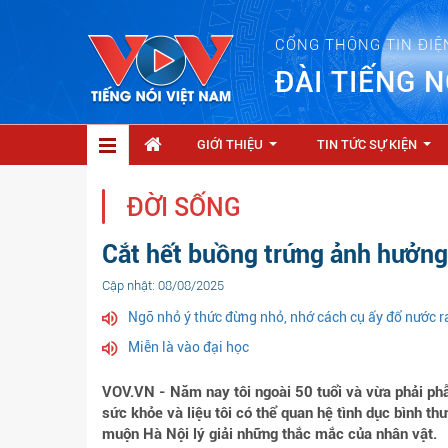
CỔNG THÔNG TIN ĐIỆ
ĐÀI TIẾNG N
GIỚI THIỆU
TIN TỨC SỰ KIỆN
...
...
ĐỜI SỐNG
Cắt hết buồng trứng ảnh hưởng 
Cập nhật: 08/08/2025
Ngõ nhỏ ý thức đừng nhỏ, nhớ cách cụ ấy đổ nước ra
Miễn là vào đại học
VOV.VN - Năm nay tôi ngoài 50 tuổi và vừa phải phẫ
sức khỏe và liệu tôi có thể quan hệ tình dục bình
muộn Hà Nội lý giải những thắc mắc của nhân vật.