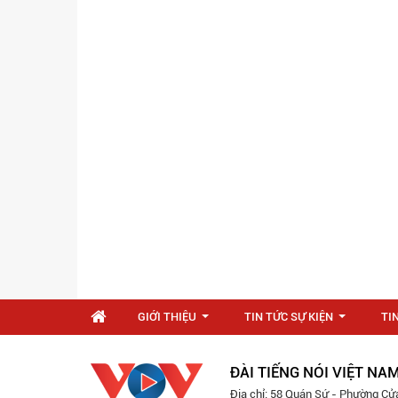
GIỚI THIỆU
TIN TỨC SỰ KIỆN
TI
...
...
ĐÀI TIẾNG NÓI VIỆT NA
Địa chỉ: 58 Quán Sứ - Phường Cử