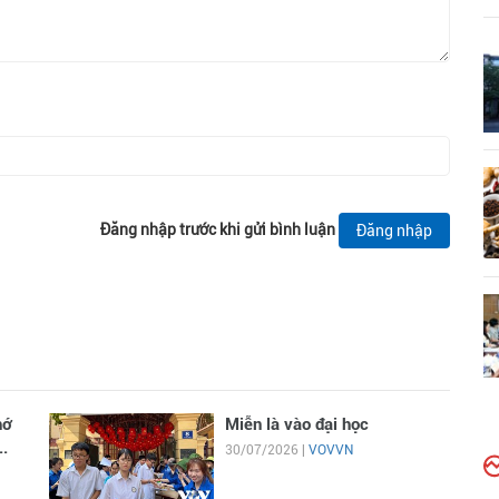
Đăng nhập trước khi gửi bình luận
Đăng nhập
hớ
Miễn là vào đại học
..
30/07/2026 |
VOVVN