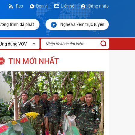
Rss
Đơn vị
Liên hệ
Đăng nhập
ương trình đã phát
Nghe và xem trực tuyến
Ứng dụng VOV
TIN MỚI NHẤT