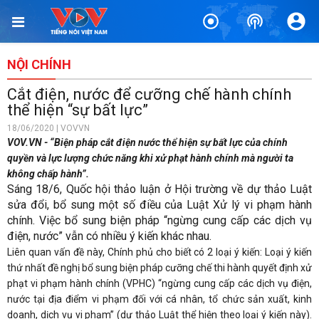
NỘI CHÍNH
Cắt điện, nước để cưỡng chế hành chính
thể hiện “sự bất lực”
18/06/2020 | VOVVN
VOV.VN - “Biện pháp cắt điện nước thể hiện sự bất lực của chính
quyền và lực lượng chức năng khi xử phạt hành chính mà người ta
không chấp hành”.
Sáng 18/6, Quốc hội thảo luận ở Hội trường về dự thảo Luật
sửa đổi, bổ sung một số điều của Luật Xử lý vi phạm hành
chính. Việc bổ sung biện pháp “ngừng cung cấp các dịch vụ
điện, nước” vẫn có nhiều ý kiến khác nhau.
Liên quan vấn đề này, Chính phủ cho biết có 2 loại ý kiến: Loại ý kiến
thứ nhất đề nghị bổ sung biện pháp cưỡng chế thi hành quyết định xử
phạt vi phạm hành chính (VPHC) “ngừng cung cấp các dịch vụ điện,
nước tại địa điểm vi phạm đối với cá nhân, tổ chức sản xuất, kinh
doanh, dịch vụ vi phạm” (dự thảo Luật thể hiện theo loại ý kiến này).