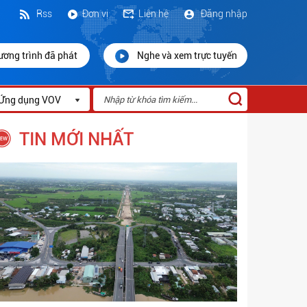
Rss
Đơn vị
Liên hệ
Đăng nhập
ương trình đã phát
Nghe và xem trực tuyến
Ứng dụng VOV
TIN MỚI NHẤT