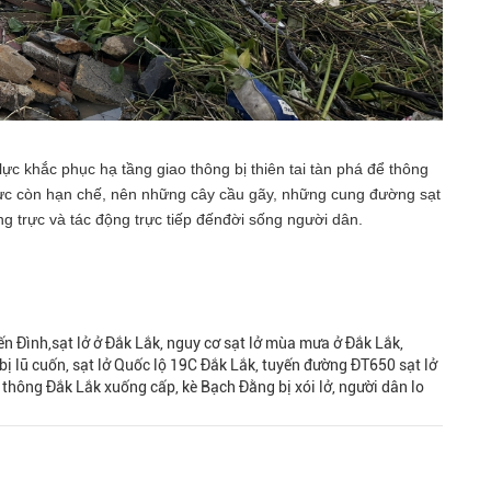
lực khắc phục hạ tầng giao thông bị thiên tai tàn phá để thông
c còn hạn chế, nên những cây cầu gãy, những cung đường sạt
ng trực và tác động trực tiếp đếnđời sống người dân.
 bến Đình,sạt lở ở Đắk Lắk, nguy cơ sạt lở mùa mưa ở Đắk Lắk,
bị lũ cuốn, sạt lở Quốc lộ 19C Đắk Lắk, tuyến đường ĐT650 sạt lở
ao thông Đắk Lắk xuống cấp, kè Bạch Đằng bị xói lở, người dân lo