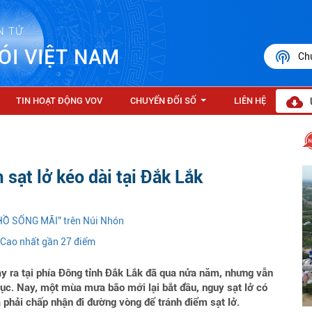
N TỬ
ÓI VIỆT NAM
Ch
TIN HOẠT ĐỘNG VOV
CHUYỂN ĐỔI SỐ
LIÊN HỆ
...
 sạt lở kéo dài tại Đắk Lắk
 HỒ SỐNG MÃI” trên Núi Nhón
 Cao nhất gần 27 điểm
y ra tại phía Đông tỉnh Đắk Lắk đã qua nửa năm, nhưng vẫn
ục. Nay, một mùa mưa bão mới lại bắt đầu, nguy sạt lở có
và phải chấp nhận đi đường vòng để tránh điểm sạt lở.