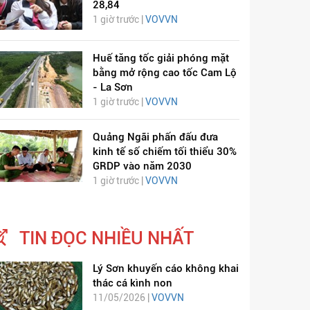
28,84
1 giờ trước |
VOVVN
Huế tăng tốc giải phóng mặt
bằng mở rộng cao tốc Cam Lộ
- La Sơn
1 giờ trước |
VOVVN
Quảng Ngãi phấn đấu đưa
kinh tế số chiếm tối thiểu 30%
GRDP vào năm 2030
1 giờ trước |
VOVVN
TIN ĐỌC NHIỀU NHẤT
Lý Sơn khuyến cáo không khai
thác cá kình non
11/05/2026 |
VOVVN