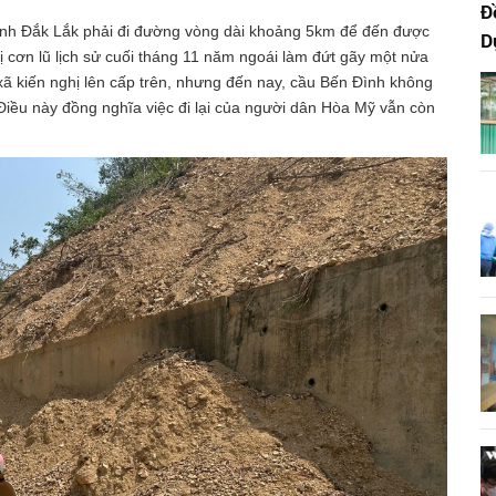
Đ
tỉnh Đắk Lắk phải đi đường vòng dài khoảng 5km để đến được
D
ị cơn lũ lịch sử cuối tháng 11 năm ngoái làm đứt gãy một nửa
xã kiến nghị lên cấp trên, nhưng đến nay, cầu Bến Đình không
iều này đồng nghĩa việc đi lại của người dân Hòa Mỹ vẫn còn