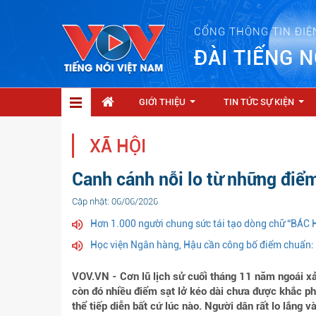
CỔNG THÔNG TIN ĐIỆ
ĐÀI TIẾNG N
GIỚI THIỆU
TIN TỨC SỰ KIỆN
...
...
XÃ HỘI
Canh cánh nỗi lo từ những điểm
Cập nhật: 06/06/2026
Hơn 1.000 người chung sức tái tạo dòng chữ “BÁC
Học viện Ngân hàng, Hậu cần công bố điểm chuẩn:
VOV.VN - Cơn lũ lịch sử cuối tháng 11 năm ngoái xả
còn đó nhiều điểm sạt lở kéo dài chưa được khắc ph
thể tiếp diễn bất cứ lúc nào. Người dân rất lo lắng 