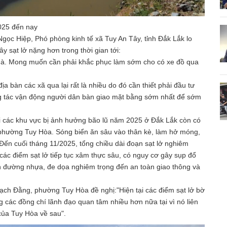
025 đến nay
ọc Hiệp, Phó phòng kinh tế xã Tuy An Tây, tỉnh Đắk Lắk lo
y sạt lở nặng hơn trong thời gian tới:
à. Mong muốn cần phải khắc phục làm sớm cho có xe đồ qua
địa bàn các xã qua lại rất là nhiều do đó cần thiết phải đầu tư
g tác vận động người dân bàn giao mặt bằng sớm nhất để sớm
ại các khu vực bị ảnh hưởng bão lũ năm 2025 ở Đắk Lắk còn có
-phường Tuy Hòa. Sóng biển ăn sâu vào thân kè, làm hở móng,
 Đến cuối tháng 11/2025, tổng chiều dài đoạn sạt lở nghiêm
các điểm sạt lở tiếp tục xâm thực sâu, có nguy cơ gây sụp đổ
hần đường nhựa, đe dọa nghiêm trọng đến an toàn giao thông và
ch Đằng, phường Tuy Hòa đề nghị:"Hiện tại các điểm sạt lở bờ
g các đồng chí lãnh đạo quan tâm nhiều hơn nữa tại vì nó liên
 của Tuy Hòa về sau".