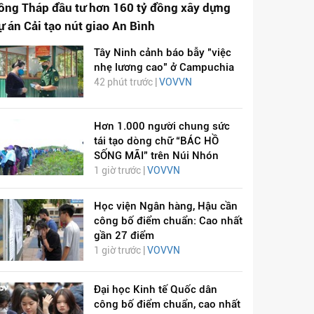
ồng Tháp đầu tư hơn 160 tỷ đồng xây dựng
ự án Cải tạo nút giao An Bình
Tây Ninh cảnh báo bẫy "việc
nhẹ lương cao" ở Campuchia
42 phút trước |
VOVVN
Hơn 1.000 người chung sức
tái tạo dòng chữ “BÁC HỒ
SỐNG MÃI” trên Núi Nhón
1 giờ trước |
VOVVN
Học viện Ngân hàng, Hậu cần
công bố điểm chuẩn: Cao nhất
gần 27 điểm
1 giờ trước |
VOVVN
Đại học Kinh tế Quốc dân
công bố điểm chuẩn, cao nhất