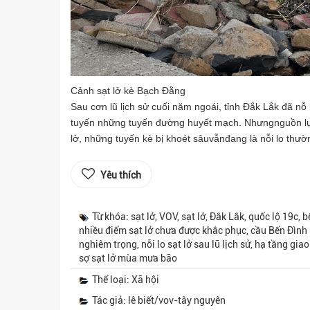
Cảnh sạt lở kè Bạch Đằng
Sau cơn lũ lịch sử cuối năm ngoái, tỉnh Đắk Lắk đã nỗ 
tuyến những tuyến đường huyết mạch. Nhưngnguồn lự
lở, những tuyến kè bị khoét sâuvẫnđang là nỗi lo thườ
Yêu thích
Từ khóa: sạt lở, VOV, sạt lở, Đắk Lắk, quốc lộ 19c,
nhiều điểm sạt lở chưa được khắc phục, cầu Bến Đình 
nghiêm trọng, nỗi lo sạt lở sau lũ lịch sử, hạ tầng gi
sợ sạt lở mùa mưa bão
Thể loại: Xã hội
Tác giả: lê biết/vov-tây nguyên