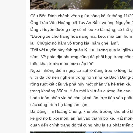
Cầu Bến Đình chênh vênh giữa sông kể từ tháng 11/2
Ông Trảo Văn Hoàng, xã Tuy An Bắc, và ông Nguyễn Ng
lắng vì tuyến đường này có nhiều xe tải nặng, có thể gâ
"Đường xe chở hàng hóa nặng mà, keo, mía tùm hùm 
lại. Chứgiờ nó hẳm vô trong kia, hẳm ghê lắm".
"Đối với tuyến này tỉnh quản lý, lưu lượng qua lại giữa 
sớm. Về phía địa phương cũng đã phối hợp trong côn
triển khai trước mùa mưa sắp tới".
Ngoài những điểm nguy cơ sạt lở đang treo lơ lửng, t
vị trí đã trở nên nghiêm trọng hơn như kè Bạch Đằng
rỗng ruột kết cấu và phá hủy một phần vỉa hè trên kè.
trọng khoảng 350m. Hiện mỗi khi triều cường lên cao, 
hoàn toàn phần vỉa hè còn lại và lấn trực tiếp vào p
các công trình hạ tầng lân cận.
Bà Đặng Thị Hoàng Chung, khu phố trưởng khu phố Bạ
kè giờ nó bị xói mòn, ăn lần vào thành bờ kè. Rất mon
quan đến chỉnh trang đô thị cũng như là sự phát triển