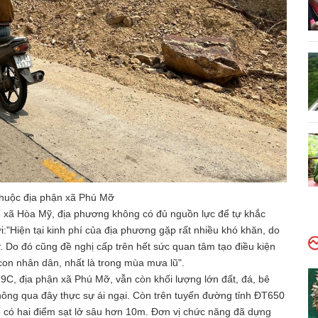
thuộc địa phận xã Phú Mỡ
 xã Hòa Mỹ, địa phương không có đủ nguồn lực để tự khắc
:"Hiện tại kinh phí của địa phương gặp rất nhiều khó khăn, do
 Do đó cũng đề nghị cấp trên hết sức quan tâm tạo điều kiện
con nhân dân, nhất là trong mùa mưa lũ".
19C, địa phận xã Phú Mỡ, vẫn còn khối lượng lớn đất, đá, bê
thông qua đây thực sự ái ngại. Còn trên tuyến đường tỉnh ĐT650
ó có hai điểm sạt lở sâu hơn 10m. Đơn vị chức năng đã dựng