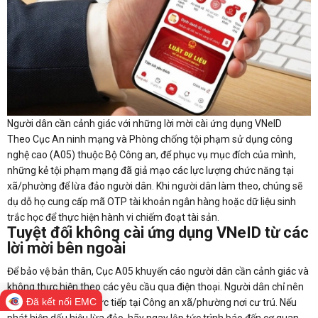
Người dân cần cảnh giác với những lời mời cài ứng dụng VNeID
Theo Cục An ninh mạng và Phòng chống tội phạm sử dụng công
nghệ cao (A05) thuộc Bộ Công an, để phục vụ mục đích của mình,
những kẻ tội phạm mạng đã giả mạo các lực lượng chức năng tại
xã/phường để lừa đảo người dân. Khi người dân làm theo, chúng sẽ
dụ dỗ họ cung cấp mã OTP tài khoản ngân hàng hoặc dữ liệu sinh
trắc học để thực hiện hành vi chiếm đoạt tài sản.
Tuyệt đối không cài ứng dụng VNeID từ các
lời mời bên ngoài
Để bảo vệ bản thân, Cục A05 khuyến cáo người dân cần cảnh giác và
không thực hiện theo các yêu cầu qua điện thoại. Người dân chỉ nên
Đã kết nối EMC
cập nhật thông tin trực tiếp tại Công an xã/phường nơi cư trú. Nếu
phát hiện dấu hiệu lừa đảo, hãy ngay lập tức trình báo đến cơ quan