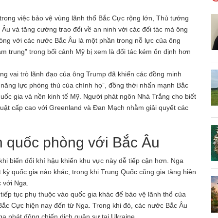
rong việc bảo vệ vùng lãnh thổ Bắc Cực rộng lớn, Thủ tướng
Âu và tăng cường trao đổi về an ninh với các đối tác mà ông
hòng với các nước Bắc Âu là một phần trong nỗ lực của ông
m trung” trong bối cảnh Mỹ bị xem là đối tác kém ổn định hơn
ằng vai trò lãnh đạo của ông Trump đã khiến các đồng minh
 năng lực phòng thủ của chính họ”, đồng thời nhấn mạnh Bắc
quốc gia và nền kinh tế Mỹ. Người phát ngôn Nhà Trắng cho biết
thuật cấp cao với Greenland và Đan Mạch nhằm giải quyết các
h quốc phòng với Bắc Âu
hi biến đổi khí hậu khiến khu vực này dễ tiếp cận hơn. Nga
 kỳ quốc gia nào khác, trong khi Trung Quốc cũng gia tăng hiện
c với Nga.
ếp tục phụ thuộc vào quốc gia khác để bảo vệ lãnh thổ của
 Bắc Cực hiện nay đến từ Nga. Trong khi đó, các nước Bắc Âu
a phát động chiến dịch quân sự tại Ukraine.