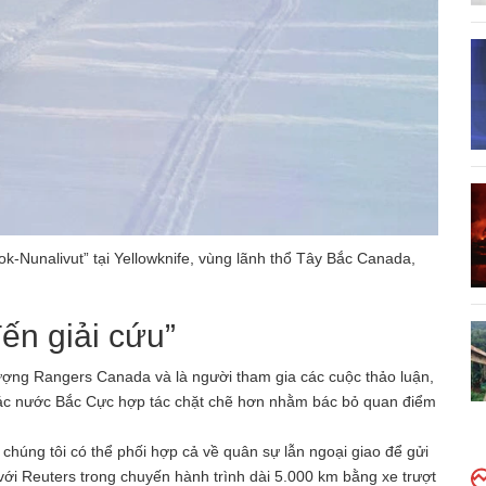
k-Nunalivut” tại Yellowknife, vùng lãnh thổ Tây Bắc Canada,
ến giải cứu”
ượng Rangers Canada và là người tham gia các cuộc thảo luận,
các nước Bắc Cực hợp tác chặt chẽ hơn nhằm bác bỏ quan điểm
húng tôi có thể phối hợp cả về quân sự lẫn ngoại giao để gửi
với Reuters trong chuyến hành trình dài 5.000 km bằng xe trượt