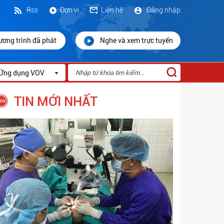
Rss
Đơn vị
Liên hệ
Đăng nhập
ương trình đã phát
Nghe và xem trực tuyến
Ứng dụng VOV
TIN MỚI NHẤT