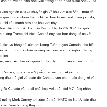
 cận đối với an ninh Bắc Cực tương tự như các nước Bắc Âu đã
 viện nghiên cứu và chuyên gia về khu vực cực Bắc – mức đầu
 qua luôn ở nhóm thấp, chỉ cao hơn Greenland. Trong khi đó,
u chi tiêu mạnh hơn cho khu vực này.
 chức Hiệp ước Bắc Đại Tây Dương khi chi 2% GDP cho quốc
bị ông Trump chỉ trích. Con số này cao hơn đáng kể so với
à dịch vụ hàng hải của lực lượng Tuần duyên Canada, cho biết
u năm trước đã nhận ra rằng nếu xảy ra sự cố nghiêm trọng
 tiên.
n, nên việc chia sẻ nguồn lực hợp lý hơn nhiều so với chờ hỗ
Calgary, hợp tác với Mỹ vẫn giữ vai trò thiết yếu bởi
hàng đầu thế giới và quân đội Canada vẫn phụ thuộc đáng kể vào
 nghĩa Canada vẫn phải phối hợp với quân đội Mỹ”, ông nhận
ủ tướng Mark Carney tới cuộc tập trận NATO do Na Uy dẫn đầu
ận của Canada đang thay đổi.