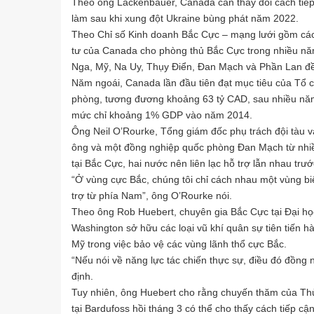
Theo ông Lackenbauer, Canada cần thay đổi cách tiếp
làm sau khi xung đột Ukraine bùng phát năm 2022.
Theo Chỉ số Kinh doanh Bắc Cực – mạng lưới gồm các
tư của Canada cho phòng thủ Bắc Cực trong nhiều năm
Nga, Mỹ, Na Uy, Thụy Điển, Đan Mạch và Phần Lan đề
Năm ngoái, Canada lần đầu tiên đạt mục tiêu của Tổ
phòng, tương đương khoảng 63 tỷ CAD, sau nhiều năm 
mức chỉ khoảng 1% GDP vào năm 2014.
Ông Neil O’Rourke, Tổng giám đốc phụ trách đội tàu v
ông và một đồng nghiệp quốc phòng Đan Mạch từ nhiề
tại Bắc Cực, hai nước nên liên lạc hỗ trợ lẫn nhau trước
“Ở vùng cực Bắc, chúng tôi chỉ cách nhau một vùng biể
trợ từ phía Nam”, ông O’Rourke nói.
Theo ông Rob Huebert, chuyên gia Bắc Cực tại Đại học 
Washington sở hữu các loại vũ khí quân sự tiên tiến 
Mỹ trong việc bảo vệ các vùng lãnh thổ cực Bắc.
“Nếu nói về năng lực tác chiến thực sự, điều đó đồng
định.
Tuy nhiên, ông Huebert cho rằng chuyến thăm của Th
tại Bardufoss hồi tháng 3 có thể cho thấy cách tiếp c