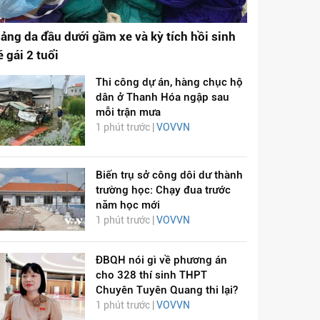
ảng da đầu dưới gầm xe và kỳ tích hồi sinh
é gái 2 tuổi
Thi công dự án, hàng chục hộ
dân ở Thanh Hóa ngập sau
mỗi trận mưa
1 phút trước |
VOVVN
Biến trụ sở công dôi dư thành
trường học: Chạy đua trước
năm học mới
1 phút trước |
VOVVN
ĐBQH nói gì về phương án
cho 328 thí sinh THPT
Chuyên Tuyên Quang thi lại?
1 phút trước |
VOVVN