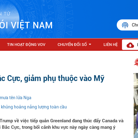
N TỬ
ÓI VIỆT NAM
Ch
TIN HOẠT ĐỘNG VOV
CHUYỂN ĐỔI SỐ
LIÊN HỆ
...
ắc Cực, giảm phụ thuộc vào Mỹ
 mưa tên lửa Nga
m khủng hoảng năng lượng toàn cầu
Trump về việc tiếp quản Greenland đang thúc đẩy Canada và
i Bắc Cực, trong bối cảnh khu vực này ngày càng mang ý