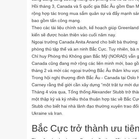
Hồi tháng 3, Canada và 5 quốc gia Bắc Âu gồm Đan Mạ
rộng hợp tác trong mua sắm quân sự và đẩy mạnh sản
bao gồm tấn công mạng.
Theo các tài liệu chính sách, kế hoạch giúp Greenla
kiến sẽ được hoàn thiện vào cuối năm nay.
Ngoại trưởng Canada Anita Anand cho biết bà thường
phòng thủ tập thể và an ninh Bắc Cực. Tuy nhiên, bà
Chỉ huy Phòng thủ Không gian Bắc Mỹ (NORAD) vẫn giữ
Canada cũng đang mở rộng các liên minh mới, bao gồ
tháng 2 và mời các ngoại trưởng Bắc Âu thăm khu vự
Trong hội nghị thượng đỉnh Bắc Âu - Canada tại Oslo 
Carney rằng thế giới cần xây dựng “một trật tự mới dựa
Tháng 4 vừa qua, Tổng thống Alexander Stubb trở th
một thập kỷ và ký nhiều thỏa thuận hợp tác về Bắc Cự
Stubb cho biết hai nhà lãnh đạo thường xuyên trao đ
Ukraine và Iran.
Bắc Cực trở thành ưu tiê