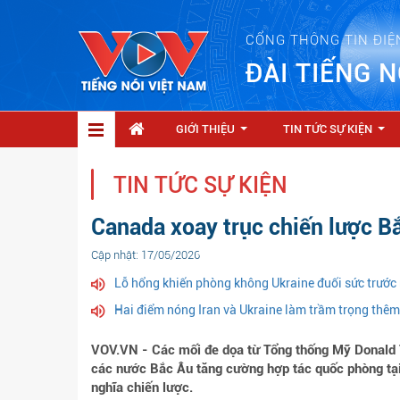
CỔNG THÔNG TIN ĐIỆ
ĐÀI TIẾNG N
GIỚI THIỆU
TIN TỨC SỰ KIỆN
...
...
TIN TỨC SỰ KIỆN
Canada xoay trục chiến lược B
Cập nhật: 17/05/2026
Lỗ hổng khiến phòng không Ukraine đuối sức trước
Hai điểm nóng Iran và Ukraine làm trầm trọng thê
VOV.VN - Các mối đe dọa từ Tổng thống Mỹ Donald 
các nước Bắc Âu tăng cường hợp tác quốc phòng tạ
nghĩa chiến lược.