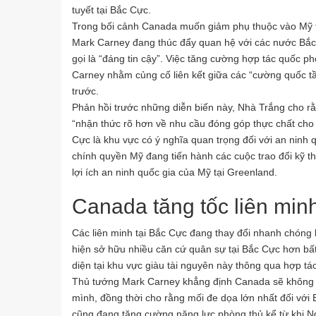
tuyết tại Bắc Cực.
Trong bối cảnh Canada muốn giảm phụ thuộc vào Mỹ t
Mark Carney đang thúc đẩy quan hệ với các nước Bắc 
gọi là “đáng tin cậy”. Việc tăng cường hợp tác quốc p
Carney nhằm củng cố liên kết giữa các “cường quốc tầ
trước.
Phản hồi trước những diễn biến này, Nhà Trắng cho r
“nhận thức rõ hơn về nhu cầu đóng góp thực chất cho
Cực là khu vực có ý nghĩa quan trọng đối với an ninh 
chính quyền Mỹ đang tiến hành các cuộc trao đổi kỹ 
lợi ích an ninh quốc gia của Mỹ tại Greenland.
Canada tăng tốc liên min
Các liên minh tại Bắc Cực đang thay đổi nhanh chóng k
hiện sở hữu nhiều căn cứ quân sự tại Bắc Cực hơn bất
diện tại khu vực giàu tài nguyên này thông qua hợp tá
Thủ tướng Mark Carney khẳng định Canada sẽ không ti
mình, đồng thời cho rằng mối đe dọa lớn nhất đối với
cũng đang tăng cường năng lực phòng thủ kể từ khi Ng