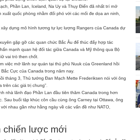
ch, Phần Lan, Iceland, Na Uy và Thụy Điển đã nhất trí mở
 xuất quốc phòng nhằm đối phó với các mối đe dọa an ninh,
nd xây dựng mô hình tương tự lực lượng Rangers của Canada dự
 xuyên gặp gỡ các quan chức Bắc Âu để thúc đẩy hợp tác
 nhấn mạnh quan hệ đối tác giữa Canada và Mỹ thông qua Bộ
 vai trò then chốt.
m việc mở lãnh sự quán tại thủ phủ Nuuk của Greenland hồi
c Bắc Cực của Canada trong năm nay.
hồi tháng 3, Thủ tướng Đan Mạch Mette Frederiksen nói với ông
 trên các giá trị chung”.
ành nhà lãnh đạo Phần Lan đầu tiên thăm Canada trong hơn
c. Sau buổi tập khúc côn cầu cùng ông Carney tại Ottawa, ông
ổi với nhau gần như hằng ngày về các vấn đề như NATO,
n chiến lược mới