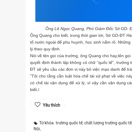
Ông Lê Ngọc Quang, Phó Giám Đốc Sở GD- ĐT H
Ông Quang cho biết, trong thời gian tới, Sở GD-ĐT Hà
tố nước ngoài để phụ huynh, học sinh nắm rõ. Những 
lý theo quy định.
Nói về tên gọi của trường, ông Quang cho hay,
tên gọi
quyết định thành lập không có chữ "quốc tế", trường 
ĐT sẽ yêu cầu các đơn vị này bỏ việc mạo danh để trán
"Tôi cho rằng cần luật hóa chế tài xử phạt về việc n
có chế tài vận dụng để xử lý, vì vậy cần vận dụng c
biết./.
Yêu thích
Từ khóa: trường quốc tế, chất lượng trường quốc t
Nội,