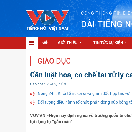
CỔNG THÔNG TIN ĐIỆ
ĐÀI TIẾNG N
GIỚI THIỆU
TIN TỨC SỰ KIỆN
...
...
GIÁO DỤC
Cần luật hóa, có chế tài xử lý 
Cập nhật: 25/09/2019
Nóng 24h: Khởi tố nữ ca sĩ và giám đốc hợp tác vớ
Đối tượng điều hành tổ chức phản động núp bóng tô
VOV.VN -Hiện nay định nghĩa về trường quốc tế chưa
lợi dụng tự "gắn mác"