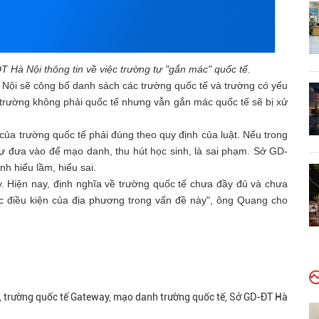
à Nội thông tin về việc trường tự "gắn mác" quốc tế.
 Nội sẽ công bố danh sách các trường quốc tế và trường có yếu
trường không phải quốc tế nhưng vẫn gắn mác quốc tế sẽ bị xử
 của trường quốc tế phải đúng theo quy định của luật. Nếu trong
tự đưa vào để mạo danh, thu hút học sinh, là sai phạm. Sở GD-
h hiểu lầm, hiểu sai.
ày. Hiện nay, định nghĩa về trường quốc tế chưa đầy đủ và chưa
ác điều kiện của địa phương trong vấn đề này", ông Quang cho
ế, trường quốc tế Gateway, mạo danh trường quốc tế, Sở GD-ĐT Hà