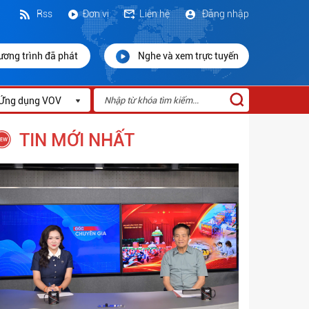
Rss
Đơn vị
Liên hệ
Đăng nhập
ương trình đã phát
Nghe và xem trực tuyến
Ứng dụng VOV
TIN MỚI NHẤT