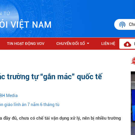
N TỬ
ÓI VIỆT NAM
Ch
TIN HOẠT ĐỘNG VOV
CHUYỂN ĐỔI SỐ
LIÊN HỆ
...
các trường tự “gắn mác” quốc tế
i BH Media
n giáo lĩnh án 7 năm 6 tháng tù
 đầy đủ, chưa có chế tài vận dụng xử lý, nên bị nhiều trường