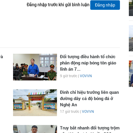
Đăng nhập trước khi gửi bình luận
Đăng nhập
và
Đối tượng điều hành tổ chức
phản động núp bóng tôn giáo
lĩnh án 7...
9 giờ trước |
VOVVN
Đình chỉ hiệu trưởng liên quan
đường dây cá độ bóng đá ở
Nghệ An
17 giờ trước |
VOVVN
Truy bắt nhanh đối tượng trộm