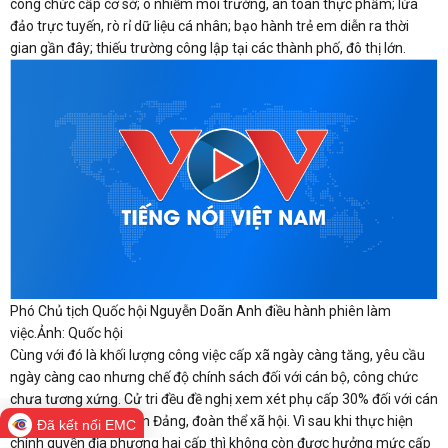
công chức cấp cơ sở; ô nhiễm môi trường, an toàn thực phẩm; lừa
đảo trực tuyến, rò rỉ dữ liệu cá nhân; bạo hành trẻ em diễn ra thời
gian gần đây; thiếu trường công lập tại các thành phố, đô thị lớn.
Phó Chủ tịch Quốc hội Nguyễn Doãn Anh điều hành phiên làm
việc.Ảnh: Quốc hội
Cùng với đó là khối lượng công việc cấp xã ngày càng tăng, yêu cầu
ngày càng cao nhưng chế độ chính sách đối với cán bộ, công chức
chưa tương xứng. Cử tri đều đề nghị xem xét phụ cấp 30% đối với cán
bộ, công chức cơ quan Đảng, đoàn thể xã hội. Vì sau khi thực hiện
Đã kết nối EMC
chính quyền địa phương hai cấp thì không còn được hưởng mức cấp