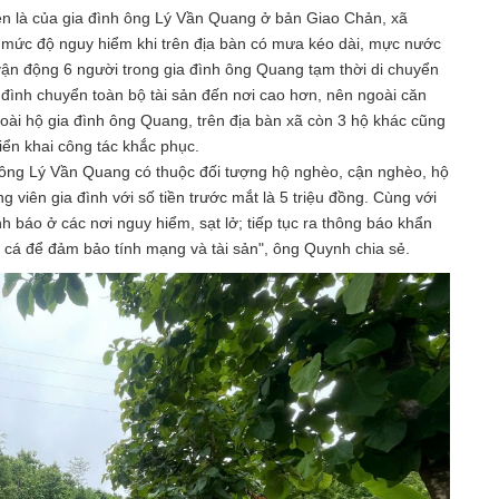
rên là của gia đình ông Lý Vần Quang ở bản Giao Chản, xã
y mức độ nguy hiểm khi trên địa bàn có mưa kéo dài, mực nước
 vận động 6 người trong gia đình ông Quang tạm thời di chuyển
a đình chuyển toàn bộ tài sản đến nơi cao hơn, nên ngoài căn
Ngoài hộ gia đình ông Quang, trên địa bàn xã còn 3 hộ khác cũng
riển khai công tác khắc phục.
 ông Lý Vần Quang có thuộc đối tượng hộ nghèo, cận nghèo, hộ
 viên gia đình với số tiền trước mắt là 5 triệu đồng. Cùng với
h báo ở các nơi nguy hiểm, sạt lở; tiếp tục ra thông báo khẩn
t cá để đảm bảo tính mạng và tài sản", ông Quynh chia sẻ.