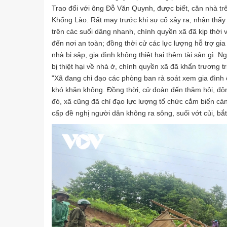
Trao đổi với ông Đỗ Văn Quynh, được biết, căn nhà t
Khổng Lào. Rất may trước khi sự cố xảy ra, nhận thấ
trên các suối dâng nhanh, chính quyền xã đã kịp thời
đến nơi an toàn; đồng thời cử các lực lượng hỗ trợ gi
nhà bị sập, gia đình không thiệt hại thêm tài sản gì. 
bị thiệt hại về nhà ở, chính quyền xã đã khẩn trương t
"Xã đang chỉ đạo các phòng ban rà soát xem gia đình
khó khăn không. Đồng thời, cử đoàn đến thăm hỏi, động
đó, xã cũng đã chỉ đạo lực lượng tổ chức cắm biển cản
cấp đề nghị người dân không ra sông, suối vớt củi, bắ