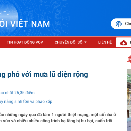
N TỬ
ÓI VIỆT NAM
Ch
TIN HOẠT ĐỘNG VOV
CHUYỂN ĐỔI SỐ
LIÊN HỆ
...
ng phó với mưa lũ diện rộng
ao nhất 26,35 điểm
 kỹ năng sinh tồn và phao xốp
Bắc những ngày qua đã làm 1 người thiệt mạng; một số nhà ở
 súc và nhiều nhiều công trình hạ tầng bị hư hại, cuốn trôi.