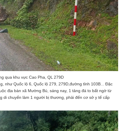
hông qua khu vực Cao Pha, QL 279D
ờng, như Quốc lộ 6, Quốc lộ 279, 279D,đường tỉnh 103B... Đặc
huộc địa bàn xã Mường Bú, sáng nay, 1 tảng đá to bất ngờ từ
g di chuyển làm 1 người bị thương, phải đến cơ sở y tế cấp