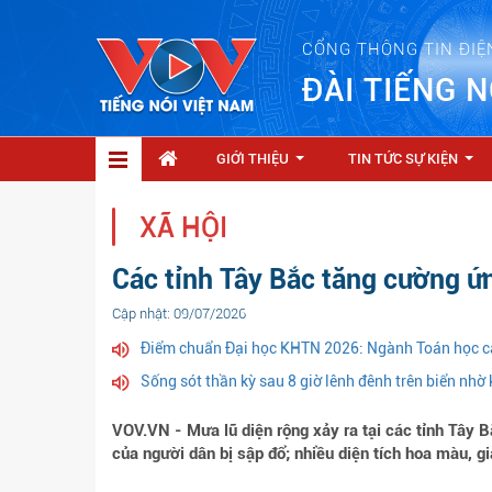
CỔNG THÔNG TIN ĐIỆ
ĐÀI TIẾNG N
GIỚI THIỆU
TIN TỨC SỰ KIỆN
...
...
XÃ HỘI
Các tỉnh Tây Bắc tăng cường ứ
Cập nhật: 09/07/2026
Điểm chuẩn Đại học KHTN 2026: Ngành Toán học c
Sống sót thần kỳ sau 8 giờ lênh đênh trên biển nhờ
VOV.VN - Mưa lũ diện rộng xảy ra tại các tỉnh Tây 
của người dân bị sập đổ; nhiều diện tích hoa màu, gia