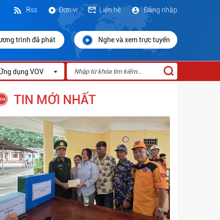
Rss
Đơn vị
Liên hệ
Đăng nhập
ương trình đã phát
Nghe và xem trực tuyến
Ứng dụng VOV
TIN MỚI NHẤT