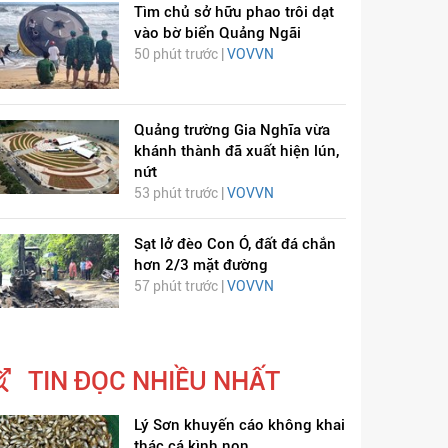
Tìm chủ sở hữu phao trôi dạt
vào bờ biển Quảng Ngãi
50 phút trước |
VOVVN
Quảng trường Gia Nghĩa vừa
khánh thành đã xuất hiện lún,
nứt
53 phút trước |
VOVVN
Sạt lở đèo Con Ó, đất đá chắn
hơn 2/3 mặt đường
57 phút trước |
VOVVN
TIN ĐỌC NHIỀU NHẤT
Lý Sơn khuyến cáo không khai
thác cá kình non