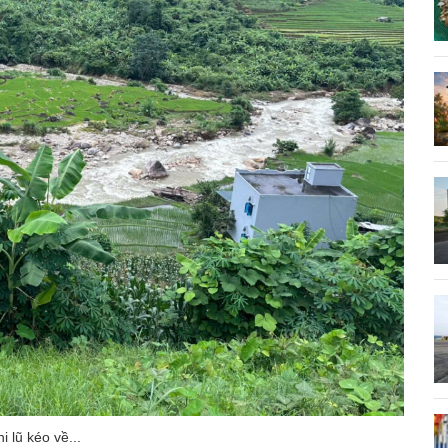
 lũ kéo về...