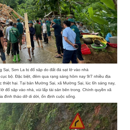
Sại, Sơn La bị đổ sập do đất đá sạt lở vào nhà
 cục bộ. Đặc biệt, đêm qua rạng sáng hôm nay 9/7 nhiều địa
 thiệt hại. Tại bản Mường Sại, xã Mường Sại, lúc 6h sáng nay,
lở đổ sập vào nhà, vùi lấp tài sản bên trong. Chính quyền xã
a đình tháo dỡ di dời, ổn định cuộc sống.