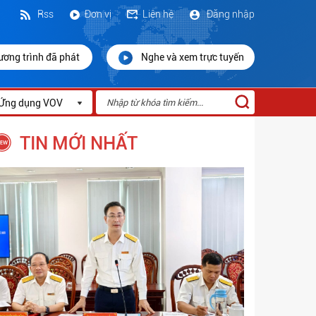
Rss
Đơn vị
Liên hệ
Đăng nhập
ương trình đã phát
Nghe và xem trực tuyến
Ứng dụng VOV
TIN MỚI NHẤT