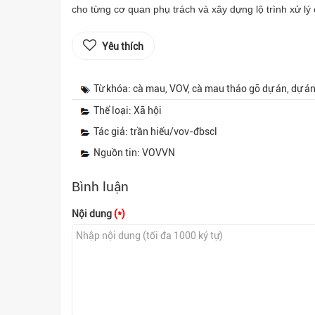
cho từng cơ quan phụ trách và xây dựng lộ trình xử lý 
Yêu thích
Từ khóa: cà mau, VOV, cà mau tháo gỡ dự án, dự á
Thể loại: Xã hội
Tác giả: trần hiếu/vov-đbscl
Nguồn tin: VOVVN
Bình luận
Nội dung
(*)