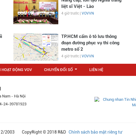
liệt sĩ Việt - Lào
4 giờ trước |
VOVVN
i
TP.HCM cấm ô tô lưu thông
đoạn đường phục vụ thi công
metro số 2
4 giờ trước |
VOVVN
N HOẠT ĐỘNG VOV
CHUYỂN ĐỔI SỐ
LIÊN HỆ
...
M
a Nam - Hà Nội
 84-24-39781923
24/12/2003 CopyRight © 2018 R&D
Chính sách bảo mật riêng tư