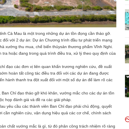
ỉnh Cà Mau là một trong những dự án tồn đọng cần tháo gỡ.
 đối với 2 dự án: Dự án Chương trình đầu tư phát triển mạng
Nhà xưởng thu mua, chế biến thủysản thương phẩm Vĩnh Nghi.
 tra hoặc đang trong quá trình điều tra, xử lý theo quy định của
hỉ đạo các đơn vị liên quan khẩn trương nghiên cứu, đề xuất
sớm hoàn tất công tác điều tra đối với các dự án đang được
ến hành thanh tra đột xuất đối với một số dự án để làm rõ các
, Ban Chỉ đạo tháo gỡ khó khăn, vướng mắc cho các dự án tồn
ộc họp đánh giá và đề ra các giải pháp.
Mau yêu cầu các thành viên Ban Chỉ đạo phải chủ động, quyết
hời cần nghiên cứu, vận dụng hiệu quả các cơ chế, chính sách
õ bản chất vướng mắc là gì, từ đó phân công trách nhiệm rõ ràng