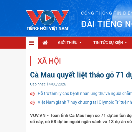
CỔNG THÔNG TIN ĐIỆ
ĐÀI TIẾNG N
GIỚI THIỆU
TIN TỨC SỰ KIỆN
...
...
XÃ HỘI
Cà Mau quyết liệt tháo gỡ 71 d
Cập nhật: 14/06/2026
Hỗ trợ tâm lý cho bệnh nhân ung thư và người chă
Việt Nam giành 7 huy chương tại Olympic Trí tuệ n
VOV.VN - Toàn tỉnh Cà Mau hiện có 71 dự án tồn đọn
số này, có 58 dự án ngoài ngân sách và 13 dự án sử