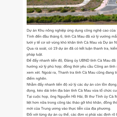
Dự án Khu nông nghiệp ứng dụng công nghệ cao của t
Tính đến đầu tháng 6, tỉnh Cà Mau đã xử lý vướng mắc
lưới y tế cơ sở vùng khó khăn tỉnh Cà Mau và Dự án 
Qua rà soát, có 19 dự án đã có kết luận thanh tra, kiểm
pháp luật.
Để đẩy nhanh tiến độ, Đảng ủy UBND tỉnh Cà Mau đã c
hướng xử lý phù hợp; đồng thời yêu cầu Công an tỉnh 
xem xét. Ngoài ra, Thanh tra tỉnh Cà Mau cũng đang ti
điểm nghẽn.
Nhằm đẩy nhanh tiến độ xử lý các dự án còn tồn đọng
đọng, kéo dài trên địa bàn tỉnh Cà Mau vừa tổ chức cu
Tại cuộc họp, ông Nguyễn Hồ Hải, Bí thư Tỉnh ủy Cà 
liệt hơn nữa trong công tác tháo gỡ khó khăn, đồng t
mới của Trung ương vào thực tiễn của địa phương.
Đối với từng dự án cụ thể, các đơn vị phải xác định r