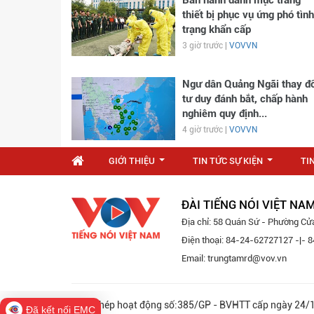
thiết bị phục vụ ứng phó tình
trạng khẩn cấp
3 giờ trước |
VOVVN
Ngư dân Quảng Ngãi thay đổ
tư duy đánh bắt, chấp hành
nghiêm quy định...
4 giờ trước |
VOVVN
GIỚI THIỆU
TIN TỨC SỰ KIỆN
TI
...
...
ĐÀI TIẾNG NÓI VIỆT NA
Địa chỉ: 58 Quán Sứ - Phường Cử
Điện thoại: 84-24-62727127 -|-
Email: trungtamrd@vov.vn
Giấy phép hoạt động số:385/GP - BVHTT cấp ngày 
Đã kết nối EMC