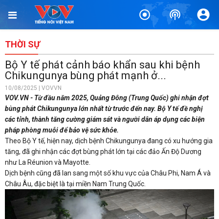
THỜI SỰ
Bộ Y tế phát cảnh báo khẩn sau khi bệnh
Chikungunya bùng phát mạnh ở...
10/08/2025 | VOVVN
VOV.VN - Từ đầu năm 2025, Quảng Đông (Trung Quốc) ghi nhận đợt
bùng phát Chikungunya lớn nhất từ trước đến nay. Bộ Y tế đề nghị
các tỉnh, thành tăng cường giám sát và người dân áp dụng các biện
pháp phòng muỗi để bảo vệ sức khỏe.
Theo Bộ Y tế, hiện nay, dịch bệnh Chikungunya đang có xu hướng gia
tăng, đã ghi nhận các đợt bùng phát lớn tại các đảo Ấn Độ Dương
như La Réunion và Mayotte.
Dịch bệnh cũng đã lan sang một số khu vực của Châu Phi, Nam Á và
Châu Âu, đặc biệt là tại miền Nam Trung Quốc.