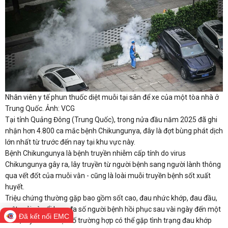
Nhân viên y tế phun thuốc diệt muỗi tại sân để xe của một tòa nhà ở
Trung Quốc. Ảnh: VCG
Tại tỉnh Quảng Đông (Trung Quốc), trong nửa đầu năm 2025 đã ghi
nhận hơn 4.800 ca mắc bệnh Chikungunya, đây là đợt bùng phát dịch
lớn nhất từ trước đến nay tại khu vực này.
Bệnh Chikungunya là bệnh truyền nhiễm cấp tính do virus
Chikungunya gây ra, lây truyền từ người bệnh sang người lành thông
qua vết đốt của muỗi vằn - cũng là loài muỗi truyền bệnh sốt xuất
huyết.
Triệu chứng thường gặp bao gồm sốt cao, đau nhức khớp, đau đầu,
mệt mỏi và nổi ban, đa số người bệnh hồi phục sau vài ngày đến một
Đã kết nối EMC
tuần, tuy nhiên một số trường hợp có thể gặp tình trạng đau khớp