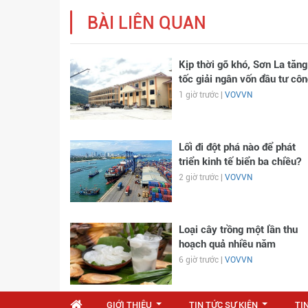
BÀI LIÊN QUAN
Kịp thời gỡ khó, Sơn La tăng
tốc giải ngân vốn đầu tư côn
1 giờ trước |
VOVVN
Lối đi đột phá nào để phát
triển kinh tế biển ba chiều?
2 giờ trước |
VOVVN
Loại cây trồng một lần thu
hoạch quả nhiều năm
6 giờ trước |
VOVVN
GIỚI THIỆU
TIN TỨC SỰ KIỆN
TI