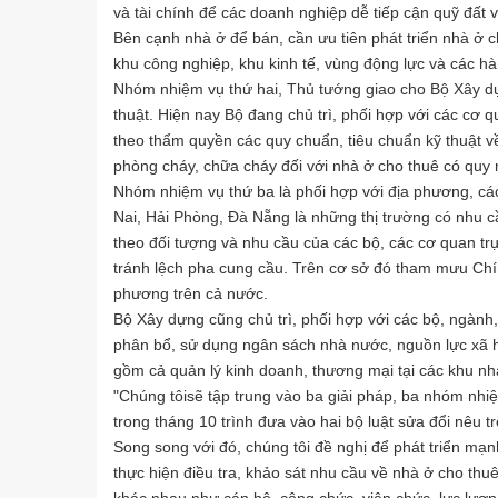
và tài chính để các doanh nghiệp dễ tiếp cận quỹ đất 
Bên cạnh nhà ở để bán, cần ưu tiên phát triển nhà ở ch
khu công nghiệp, khu kinh tế, vùng động lực và các hà
Nhóm nhiệm vụ thứ hai, Thủ tướng giao cho Bộ Xây dự
thuật. Hiện nay Bộ đang chủ trì, phối hợp với các cơ 
theo thẩm quyền các quy chuẩn, tiêu chuẩn kỹ thuật về
phòng cháy, chữa cháy đối với nhà ở cho thuê có quy
Nhóm nhiệm vụ thứ ba là phối hợp với địa phương, cá
Nai, Hải Phòng, Đà Nẵng là những thị trường có nhu c
theo đối tượng và nhu cầu của các bộ, các cơ quan t
tránh lệch pha cung cầu. Trên cơ sở đó tham mưu Chính
phương trên cả nước.
Bộ Xây dựng cũng chủ trì, phối hợp với các bộ, ngành
phân bổ, sử dụng ngân sách nhà nước, nguồn lực xã hộ
gồm cả quản lý kinh doanh, thương mại tại các khu nh
"Chúng tôisẽ tập trung vào ba giải pháp, ba nhóm nh
trong tháng 10 trình đưa vào hai bộ luật sửa đổi nêu tr
Song song với đó, chúng tôi đề nghị để phát triển mạ
thực hiện điều tra, khảo sát nhu cầu về nhà ở cho thu
khác nhau như cán bộ, công chức, viên chức, lực lượn