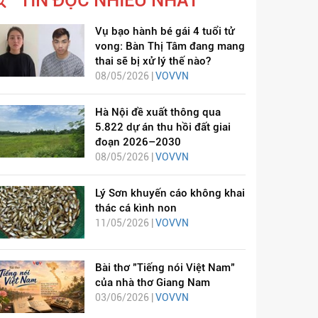
TIN ĐỌC NHIỀU NHẤT
Vụ bạo hành bé gái 4 tuổi tử
vong: Bàn Thị Tâm đang mang
thai sẽ bị xử lý thế nào?
08/05/2026 |
VOVVN
Hà Nội đề xuất thông qua
5.822 dự án thu hồi đất giai
đoạn 2026–2030
08/05/2026 |
VOVVN
Lý Sơn khuyến cáo không khai
thác cá kình non
11/05/2026 |
VOVVN
Bài thơ "Tiếng nói Việt Nam"
của nhà thơ Giang Nam
03/06/2026 |
VOVVN