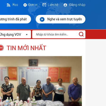
Rss
Đơn vị
Liên hệ
Đăng nhập
ương trình đã phát
Nghe và xem trực tuyến
Ứng dụng VOV
TIN MỚI NHẤT