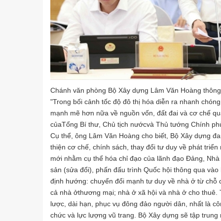
Chánh văn phòng Bộ Xây dựng Lâm Văn Hoàng thông ti
"Trong bối cảnh tốc độ đô thị hóa diễn ra nhanh chóng
mạnh mẽ hơn nữa về nguồn vốn, đất đai và cơ chế quản l
củaTổng Bí thư, Chủ tịch nướcvà Thủ tướng Chính phủ
Cụ thể, ông Lâm Văn Hoàng cho biết, Bộ Xây dựng đa
thiện cơ chế, chính sách, thay đổi tư duy về phát triể
mới nhằm cụ thể hóa chỉ đạo của lãnh đạo Đảng, Nhà 
sản (sửa đổi), phấn đấu trình Quốc hội thông qua vào 
định hướng: chuyển đổi mạnh tư duy về nhà ở từ chỗ c
cả nhà ởthương mại; nhà ở xã hội và nhà ở cho thuê. 
lược, dài hạn, phục vụ đông đảo người dân, nhất là cô
chức và lực lượng vũ trang. Bộ Xây dựng sẽ tập trung 