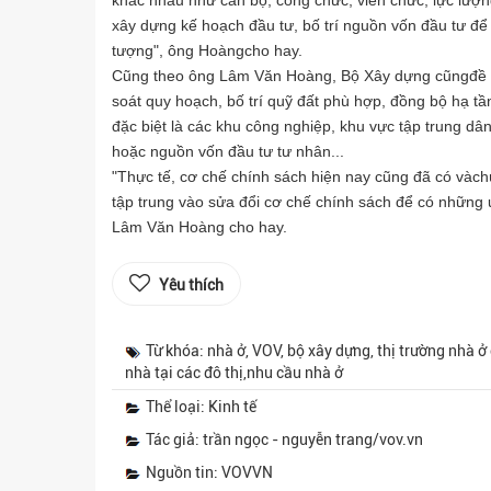
xây dựng kế hoạch đầu tư, bố trí nguồn vốn đầu tư để
tượng", ông Hoàngcho hay.
Cũng theo ông Lâm Văn Hoàng, Bộ Xây dựng cũngđề ngh
soát quy hoạch, bố trí quỹ đất phù hợp, đồng bộ hạ tầ
đặc biệt là các khu công nghiệp, khu vực tập trung d
hoặc nguồn vốn đầu tư tư nhân...
"Thực tế, cơ chế chính sách hiện nay cũng đã có vàchú
tập trung vào sửa đổi cơ chế chính sách để có những
Lâm Văn Hoàng cho hay.
Yêu thích
Từ khóa: nhà ở, VOV, bộ xây dựng, thị trường nhà ở
nhà tại các đô thị,nhu cầu nhà ở
Thể loại: Kinh tế
Tác giả: trần ngọc - nguyễn trang/vov.vn
Nguồn tin: VOVVN