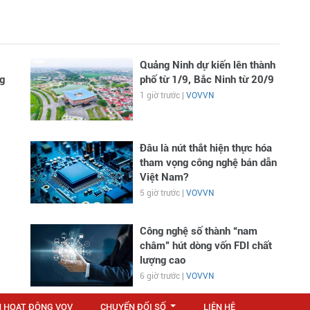
Quảng Ninh dự kiến lên thành
g
phố từ 1/9, Bắc Ninh từ 20/9
1 giờ trước |
VOVVN
Đâu là nút thắt hiện thực hóa
tham vọng công nghệ bán dẫn
Việt Nam?
5 giờ trước |
VOVVN
Công nghệ số thành “nam
châm” hút dòng vốn FDI chất
lượng cao
6 giờ trước |
VOVVN
N HOẠT ĐỘNG VOV
CHUYỂN ĐỔI SỐ
LIÊN HỆ