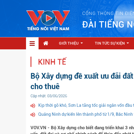
CỔNG THÔNG TIN ĐIỆ
ĐÀI TIẾNG N
GIỚI THIỆU
TIN TỨC SỰ KIỆN
...
...
KINH TẾ
Bộ Xây dựng đề xuất ưu đãi đất 
cho thuê
Cập nhật: 03/06/2026
Kịp thời gỡ khó, Sơn La tăng tốc giải ngân vốn đầu
Quảng Ninh dự kiến lên thành phố từ 1/9, Bắc Ninh
VOV.VN - Bộ Xây dựng cho biết đang triển khai 3 n