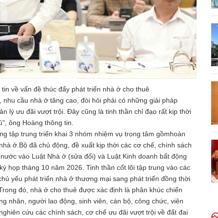
n về vấn đề thúc đẩy phát triển nhà ở cho thuê
, nhu cầu nhà ở tăng cao, đòi hỏi phải có những giải pháp
ý ưu đãi vượt trội. Đây cũng là tinh thần chỉ đạo rất kịp thời
", ông Hoàng thông tin.
ng tập trung triển khai 3 nhóm nhiệm vụ trọng tâm gồmhoàn
n nhà ở.Bộ đã chủ động, đề xuất kịp thời các cơ chế, chính sách
nước vào Luật Nhà ở (sửa đổi) và Luật Kinh doanh bất động
kỳ họp tháng 10 năm 2026. Tinh thần cốt lõi tập trung vào các
hủ yếu phát triển nhà ở thương mại sang phát triển đồng thời
Trong đó, nhà ở cho thuê được xác định là phân khúc chiến
ng nhân, người lao động, sinh viên, cán bộ, công chức, viên
nghiên cứu các chính sách, cơ chế ưu đãi vượt trội về đất đai