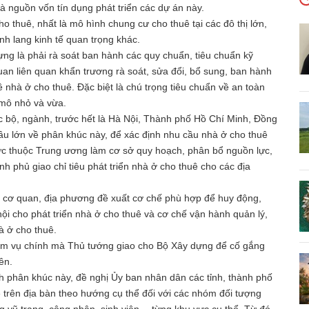
và nguồn vốn tín dụng phát triển các dự án này.
o thuê, nhất là mô hình chung cư cho thuê tại các đô thị lớn,
nh lang kinh tế quan trọng khác.
ng là phải rà soát ban hành các quy chuẩn, tiêu chuẩn kỹ
quan liên quan khẩn trương rà soát, sửa đổi, bổ sung, ban hành
 nhà ở cho thuê. Đặc biệt là chú trọng tiêu chuẩn về an toàn
 mô nhỏ và vừa.
c bộ, ngành, trước hết là Hà Nội, Thành phố Hồ Chí Minh, Đồng
ầu lớn về phân khúc này, để xác định nhu cầu nhà ở cho thuê
rực thuộc Trung ương làm cơ sở quy hoạch, phân bổ nguồn lực,
 phủ giao chỉ tiêu phát triển nhà ở cho thuê cho các địa
, cơ quan, địa phương đề xuất cơ chế phù hợp để huy động,
i cho phát triển nhà ở cho thuê và cơ chế vận hành quản lý,
à ở cho thuê.
iệm vụ chính mà Thủ tướng giao cho Bộ Xây dựng để cố gắng
ên.
nh phân khúc này, đề nghị Ủy ban nhân dân các tỉnh, thành phố
ê trên địa bàn theo hướng cụ thể đối với các nhóm đối tượng
g vũ trang, công nhân, sinh viên… từng khu vực cụ thể. Từ đó