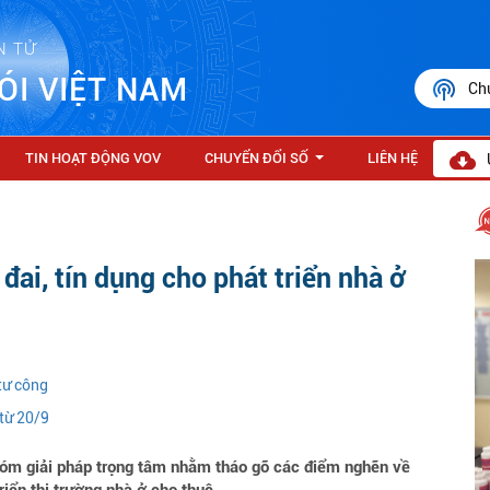
N TỬ
ÓI VIỆT NAM
Ch
TIN HOẠT ĐỘNG VOV
CHUYỂN ĐỔI SỐ
LIÊN HỆ
...
đai, tín dụng cho phát triển nhà ở
 tư công
 từ 20/9
hóm giải pháp trọng tâm nhằm tháo gỡ các điểm nghẽn về