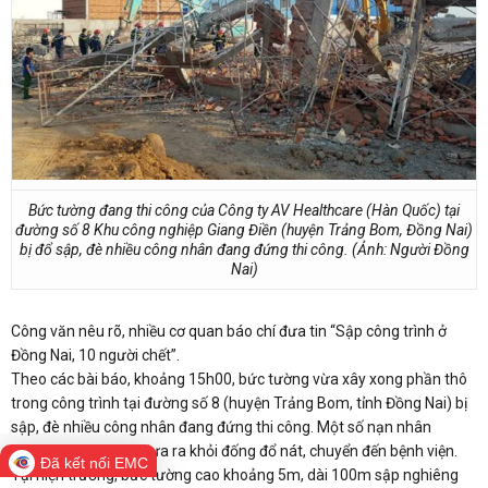
Bức tường đang thi công của Công ty AV Healthcare (Hàn Quốc) tại
đường số 8 Khu công nghiệp Giang Điền (huyện Trảng Bom, Đồng Nai)
bị đổ sập, đè nhiều công nhân đang đứng thi công. (Ảnh: Người Đồng
Nai)
Công văn nêu rõ, nhiều cơ quan báo chí đưa tin “Sập công trình ở
Đồng Nai, 10 người chết”.
Theo các bài báo, khoảng 15h00, bức tường vừa xây xong phần thô
trong công trình tại đường số 8 (huyện Trảng Bom, tỉnh Đồng Nai) bị
sập, đè nhiều công nhân đang đứng thi công. Một số nạn nhân
nhanh chóng được đưa ra khỏi đống đổ nát, chuyển đến bệnh viện.
Đã kết nối EMC
Tại hiện trường, bức tường cao khoảng 5m, dài 100m sập nghiêng