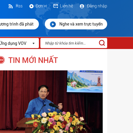
Rss
Đơn vị
Liên hệ
Đăng nhập
ương trình đã phát
Nghe và xem trực tuyến
Ứng dụng VOV
TIN MỚI NHẤT