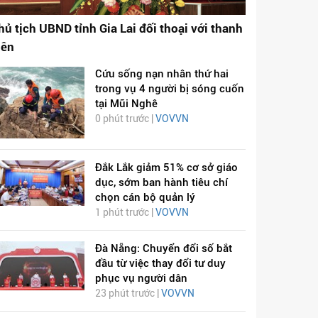
hủ tịch UBND tỉnh Gia Lai đối thoại với thanh
iên
Cứu sống nạn nhân thứ hai
trong vụ 4 người bị sóng cuốn
tại Mũi Nghê
0 phút trước |
VOVVN
Đắk Lắk giảm 51% cơ sở giáo
dục, sớm ban hành tiêu chí
chọn cán bộ quản lý
1 phút trước |
VOVVN
Đà Nẵng: Chuyển đổi số bắt
đầu từ việc thay đổi tư duy
phục vụ người dân
23 phút trước |
VOVVN