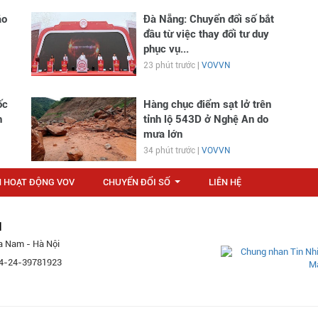
áo
Đà Nẵng: Chuyển đổi số bắt
đầu từ việc thay đổi tư duy
phục vụ...
23 phút trước |
VOVVN
ốc
Hàng chục điểm sạt lở trên
h
tỉnh lộ 543D ở Nghệ An do
mưa lớn
34 phút trước |
VOVVN
N HOẠT ĐỘNG VOV
CHUYỂN ĐỔI SỐ
LIÊN HỆ
...
M
a Nam - Hà Nội
 84-24-39781923