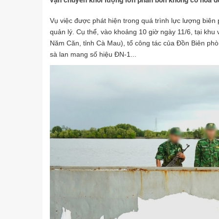
vận chuyển khối lượng lớn phân bón không có hóa đ
Vụ việc được phát hiện trong quá trình lực lượng biên 
quản lý. Cụ thể, vào khoảng 10 giờ ngày 11/6, tại k
Năm Căn, tỉnh Cà Mau), tổ công tác của Đồn Biên ph
sà lan mang số hiệu ĐN-1...