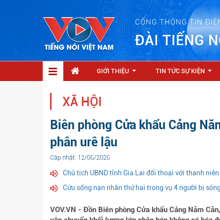
CỔNG THÔNG TIN ĐIỆ
ĐÀI TIẾNG N
GIỚI THIỆU
TIN TỨC SỰ KIỆN
...
...
XÃ HỘI
Biên phòng Cửa khẩu Cảng Năm
phân urê lậu
Cập nhật: 12/06/2026
Chủ tịch UBND tỉnh Gia Lai đối thoại với thanh niên
Cứu sống nạn nhân thứ hai trong vụ 4 người bị són
VOV.VN - Đồn Biên phòng Cửa khẩu Cảng Năm Căn, 