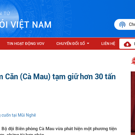
N TỬ
ÓI VIỆT NAM
Ch
TIN HOẠT ĐỘNG VOV
CHUYỂN ĐỔI SỐ
LIÊN HỆ
...
 Căn (Cà Mau) tạm giữ hơn 30 tấn
g cuốn tại Mũi Nghê
Bộ đội Biên phòng Cà Mau vừa phát hiện một phương tiện