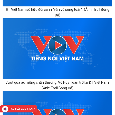
ĐT Việt Nam sở hữu đôi cánh "văn võ song toàn". (Ảnh: Troll Bóng
Đá)
Vượt qua ác mộng chấn thương, Võ Huy Toàn trở lại ĐT Việt Nam.
(Ảnh: Troll Bóng Đá)
Đã kết nối EMC