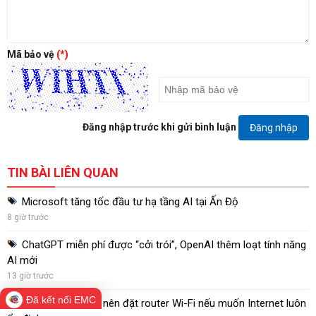
Mã bảo vệ
(*)
Đăng nhập trước khi gửi bình luận
Đăng nhập
TIN BÀI LIÊN QUAN
Microsoft tăng tốc đầu tư hạ tầng AI tại Ấn Độ
8 giờ trước
ChatGPT miễn phí được “cởi trói”, OpenAI thêm loạt tính năng
AI mới
13 giờ trước
Đã kết nối EMC
Những nơi không nên đặt router Wi-Fi nếu muốn Internet luôn