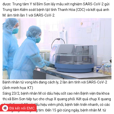
được Trung tâm Y tế Bỉm Sơn lấy mẫu xét nghiệm SARS-CoV-2 gửi
Trung tâm Kiểm soát bệnh tật tỉnh Thanh Hóa (CDC) và kết quả anh
M. âm tính lần 1 với SARS-CoV-2.
Bệnh nhân tử vong khi đang cách ly, 2 lần âm tính với SARS-CoV-2
(Ảnh minh họa: KT)
Sáng 23/2, bệnh nhân M có dấu hiệu sốt cao nên Bệnh viện Đa khoa
thị xã Bỉm Sơn tiếp tục cho chụp X quang phổi. Kết quả chụp X quang
cho thấy, anh M. có dấu hiệu viêm phổi, bệnh tiến triển nhanh, có các
Đã kết nối EMC
cơn ngưng thở, ngừng tim. Đến 15 giờ cùng ngày, bệnh nhân M. tử