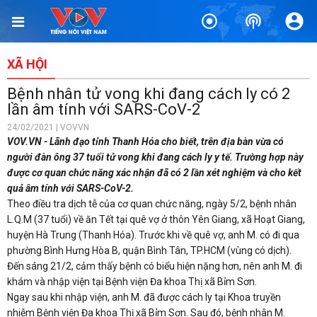
XÃ HỘI
Bệnh nhân tử vong khi đang cách ly có 2
lần âm tính với SARS-CoV-2
24/02/2021 | VOVVN
VOV.VN - Lãnh đạo tỉnh Thanh Hóa cho biết, trên địa bàn vừa có
người đàn ông 37 tuổi tử vong khi đang cách ly y tế. Trường hợp này
được cơ quan chức năng xác nhận đã có 2 lần xét nghiệm và cho kết
quả âm tính với SARS-CoV-2.
Theo điều tra dịch tễ của cơ quan chức năng, ngày 5/2, bệnh nhân
L.Q.M (37 tuổi) về ăn Tết tại quê vợ ở thôn Yên Giang, xã Hoạt Giang,
huyện Hà Trung (Thanh Hóa). Trước khi về quê vợ, anh M. có đi qua
phường Bình Hưng Hòa B, quận Bình Tân, TP.HCM (vùng có dịch).
Đến sáng 21/2, cảm thấy bệnh có biểu hiện nặng hơn, nên anh M. đi
khám và nhập viện tại Bệnh viện Đa khoa Thị xã Bỉm Sơn.
Ngay sau khi nhập viện, anh M. đã được cách ly tại Khoa truyền
nhiễm Bệnh viện Đa khoa Thị xã Bỉm Sơn. Sau đó, bệnh nhân M.