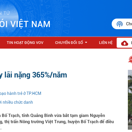
N TỬ
ÓI VIỆT NAM
Ch
TIN HOẠT ĐỘNG VOV
CHUYỂN ĐỔI SỐ
LIÊN HỆ
...
ay lãi nặng 365%/năm
bạo hành trẻ ở TP.HCM
i nhiều chức danh
n Bố Trạch, tỉnh Quảng Bình vừa bắt tạm giam Nguyễn
ng, thị trấn Nông trường Việt Trung, huyện Bố Trạch để điều
.