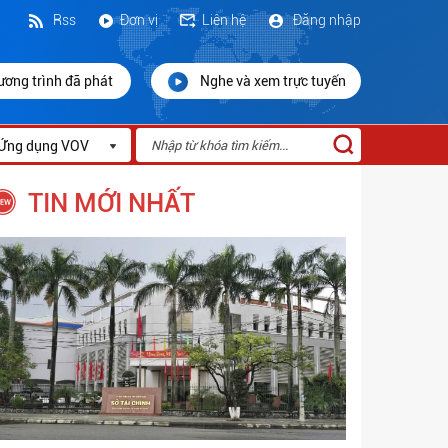
Rss
Đơn vị
Liên hệ
Đăng nhập
ương trình đã phát
Nghe và xem trực tuyến
Ứng dụng VOV
TIN MỚI NHẤT