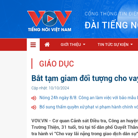
CỔNG THÔNG TIN ĐIỆ
ĐÀI TIẾNG N
GIỚI THIỆU
TIN TỨC SỰ KIỆN
...
...
GIÁO DỤC
Bắt tạm giam đối tượng cho v
Cập nhật: 10/10/2024
Nóng 24h ngày 8/8: Công an làm việc với bảo mẫu 
Bổ sung thẩm quyền xử phạt vi phạm hành chính vớ
VOV.VN - Cơ quan Cảnh sát Điều tra, Công an huyệ
Trường Thiện, 31 tuổi, trú tại tổ dân phố Quyết Thắ
tra hành vi “Cho vay lãi nặng trong giao dịch dân sự”