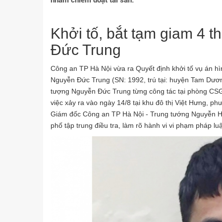
nhằm chiếm đoạt tài sản.
Khởi tố, bắt tạm giam 4 
Đức Trung
Công an TP Hà Nội vừa ra Quyết định khởi tố vụ án hìn
Nguyễn Đức Trung (SN: 1992, trú tại: huyện Tam Dương
tượng Nguyễn Đức Trung từng công tác tại phòng CSGT
việc xảy ra vào ngày 14/8 tại khu đô thị Việt Hưng, p
Giám đốc Công an TP Hà Nội - Trung tướng Nguyễn Hả
phố tập trung điều tra, làm rõ hành vi vi phạm pháp lu