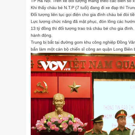
TP Hà Nội. Trên xe đối tượng mang theo các biển số 
Khi thấy cháu bé N.T.P (7 tuổi) đang đi xe đạp thì Trun
Đối tượng liên tục gọi điện cho gia đình cháu bé đòi t
Lực lượng chức năng đã mật phục, đón lõng các hướng 
13 tỷ đồng thì đối tượng trao trả cháu bé cho gia đìn
hành động.
Trung bị bắt tại đường gom khu công nghiệp Đồng Văn
bắn làm một cán bộ chiến sĩ công an quận Long Biên 