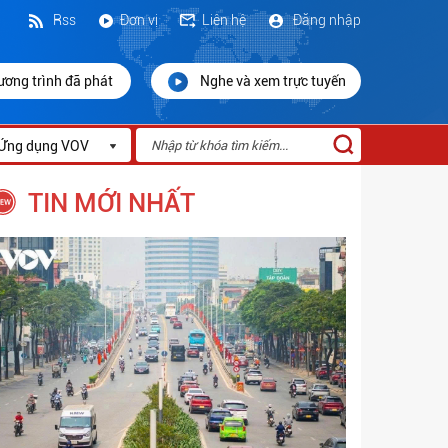
Rss
Đơn vị
Liên hệ
Đăng nhập
ương trình đã phát
Nghe và xem trực tuyến
Ứng dụng VOV
TIN MỚI NHẤT