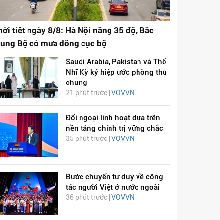
hời tiết ngày 8/8: Hà Nội nắng 35 độ, Bắc
rung Bộ có mưa dông cục bộ
Saudi Arabia, Pakistan và Thổ
Nhĩ Kỳ ký hiệp ước phòng thủ
chung
21 phút trước |
VOVVN
Đối ngoại linh hoạt dựa trên
nền tảng chính trị vững chắc
35 phút trước |
VOVVN
Bước chuyển tư duy về công
tác người Việt ở nước ngoài
36 phút trước |
VOVVN