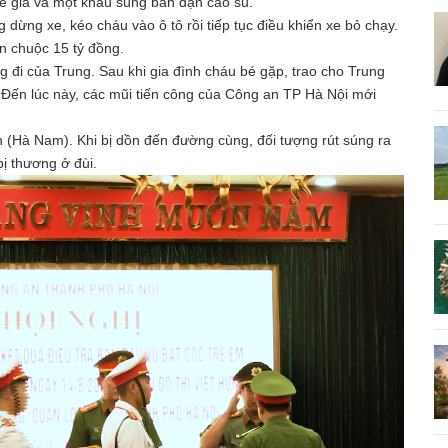
xe giả và một khẩu súng bắn đạn cao su.
g dừng xe, kéo cháu vào ô tô rồi tiếp tục điều khiển xe bỏ chạy.
iền chuộc 15 tỷ đồng.
đi của Trung. Sau khi gia đình cháu bé gặp, trao cho Trung
h. Đến lúc này, các mũi tiến công của Công an TP Hà Nội mới
 (Hà Nam). Khi bị dồn đến đường cùng, đối tượng rút súng ra
bị thương ở đùi.