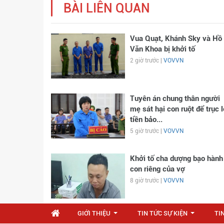
BÀI LIÊN QUAN
Vua Quạt, Khánh Sky và Hồ
Văn Khoa bị khởi tố
2 giờ trước |
VOVVN
Tuyên án chung thân người
mẹ sát hại con ruột để trục l
tiền bảo...
5 giờ trước |
VOVVN
Khởi tố cha dượng bạo hành
con riêng của vợ
8 giờ trước |
VOVVN
GIỚI THIỆU
TIN TỨC SỰ KIỆN
TI
...
...