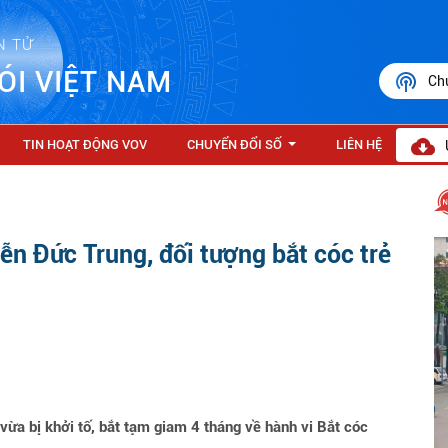
N TỬ
ÓI VIỆT NAM
Ch
TIN HOẠT ĐỘNG VOV
CHUYỂN ĐỔI SỐ
LIÊN HỆ
...
n Đức Trung, đối tượng bắt cóc trẻ
a bị khởi tố, bắt tạm giam 4 tháng về hành vi Bắt cóc