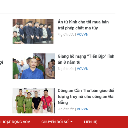
Án tử hình cho tội mua bán
trái phép chất ma túy
4 giờ trước |
VOVVN
Giang hồ mạng “Tiến Bịp” lĩnh
ợi
án 8 năm tù
6 giờ trước |
VOVVN
Công an Cần Thơ bàn giao đối
tượng truy nã cho công an Đà
Nẵng
9 giờ trước |
VOVVN
N HOẠT ĐỘNG VOV
CHUYỂN ĐỔI SỐ
LIÊN HỆ
...