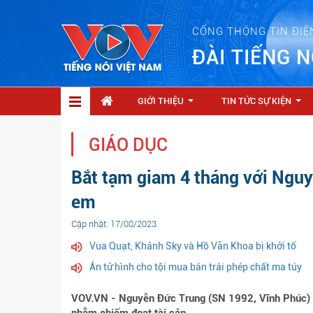
CỔNG THÔNG TIN ĐIỆ
ĐÀI TIẾNG N
GIỚI THIỆU
TIN TỨC SỰ KIỆN
...
...
GIÁO DỤC
Bắt tạm giam 4 tháng với Nguyễ
em
Cập nhật: 17/08/2023
Vua Quạt, Khánh Sky và Hồ Văn Khoa bị khởi tố
Án tử hình cho tội mua bán trái phép chất ma túy
VOV.VN - Nguyễn Đức Trung (SN 1992, Vĩnh Phúc) vừ