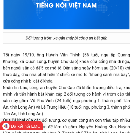
Đối tượng trộm xe gắn máy bị công an bắt giữ.
Tối ngày 19/10, ông Huỳnh Văn Thịnh (56 tuổi, ngụ ấp Quang
Khương, xã Quơn Long, huyện Chợ Gạo) khóa cửa cổng nhà đi ngủ,
bên ngoài sân có để 5 xe mô tô. Đến sáng ngày hôm sau (20/10) khi
thức dậy, chủ nhà phát hiện 2 chiếc xe mô tô “không cánh mà bay”,
cửa cổng nhà bị cắt ổ khóa.
Nhận tin báo, công an huyện Chợ Gạo đã khẩn trương điều tra, xác
minh và tiến hành bắt khẩn cấp 2 đối tượng có hành vi trộm cắp tài
sản này gồm: Võ Phú Vinh (24 tuổi) ngụ phường 1, thành phố Tân
An, tỉnh Long An) và Lê Trung Hiếu (18 tuổi, ngụ phường 3, thành phố
Tân An, tỉnh Long An).
Qua lời khai của các đối tượng, cơ quan công an còn triệu tập nhiều
Đã kết nối EMC
đối tượng có liên quan để làm rõ gồm: Nguyễn Hoàng Kha, Huỳnh