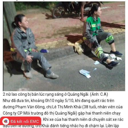
2 nữ lao công bị bắn lúc rạng sáng ở Quảng Ngãi. (Ảnh: C.A)
Như đã đưa tin, khoảng 0h10 ngày 5/10, khi đang quét rác trên
đường Phạm Văn Đồng, chị Lê Thị Minh Khải (38 tuổi, nhân viên của
Công ty CP Môi trường đô thị Quảng Ngãi) gặp hai thanh niên chạy
xe máy với tốc độ cao. Khi xe của hai thanh niên di chuyển sát xe rác
Đã kết nối EMC
đậu bên lề đường, chị Khải đánh tiếng nhắc họ đi chậm lại. Liền lập