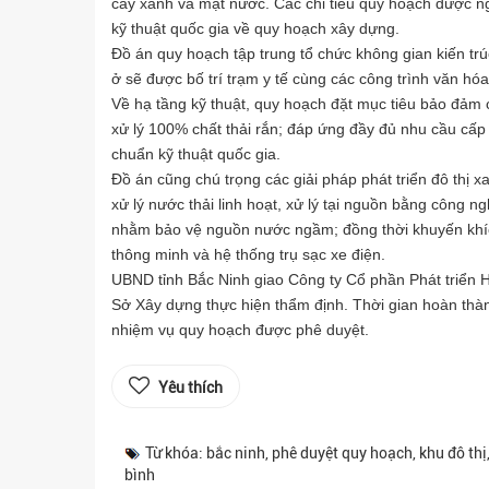
cây xanh và mặt nước. Các chỉ tiêu quy hoạch được ngh
kỹ thuật quốc gia về quy hoạch xây dựng.
Đồ án quy hoạch tập trung tổ chức không gian kiến trú
ở sẽ được bố trí trạm y tế cùng các công trình văn hóa
Về hạ tầng kỹ thuật, quy hoạch đặt mục tiêu bảo đảm c
xử lý 100% chất thải rắn; đáp ứng đầy đủ nhu cầu cấp đ
chuẩn kỹ thuật quốc gia.
Đồ án cũng chú trọng các giải pháp phát triển đô thị
xử lý nước thải linh hoạt, xử lý tại nguồn bằng công n
nhằm bảo vệ nguồn nước ngầm; đồng thời khuyến khích 
thông minh và hệ thống trụ sạc xe điện.
UBND tỉnh Bắc Ninh giao Công ty Cổ phần Phát triển 
Sở Xây dựng thực hiện thẩm định. Thời gian hoàn thành
nhiệm vụ quy hoạch được phê duyệt.
Yêu thích
Từ khóa: bắc ninh, phê duyệt quy hoạch, khu đô thị
bình