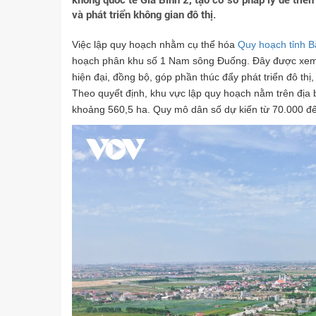
không quốc tế Gia Bình 2, tạo cơ sở pháp lý để triển
và phát triển không gian đô thị.
Việc lập quy hoạch nhằm cụ thể hóa
Quy hoạch tỉnh B
hoạch phân khu số 1 Nam sông Đuống. Đây được xem là
hiện đại, đồng bộ, góp phần thúc đẩy phát triển đô th
Theo quyết định, khu vực lập quy hoạch nằm trên địa
khoảng 560,5 ha. Quy mô dân số dự kiến từ 70.000 đ