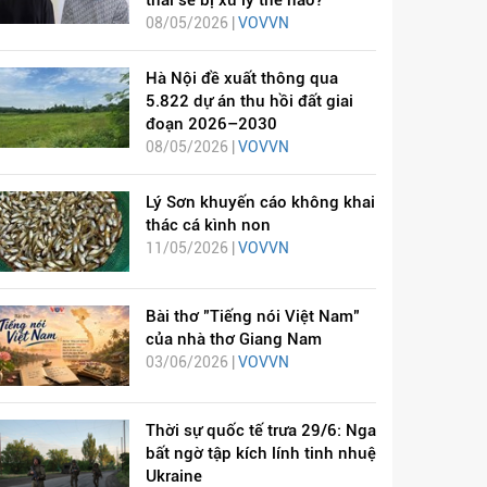
thai sẽ bị xử lý thế nào?
08/05/2026 |
VOVVN
Hà Nội đề xuất thông qua
5.822 dự án thu hồi đất giai
đoạn 2026–2030
08/05/2026 |
VOVVN
Lý Sơn khuyến cáo không khai
thác cá kình non
11/05/2026 |
VOVVN
Bài thơ "Tiếng nói Việt Nam"
của nhà thơ Giang Nam
03/06/2026 |
VOVVN
Thời sự quốc tế trưa 29/6: Nga
bất ngờ tập kích lính tinh nhuệ
Ukraine