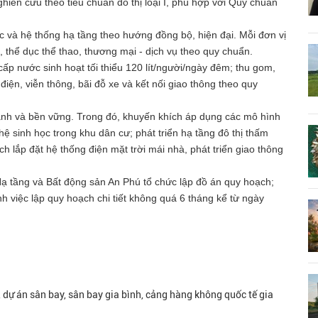
iên cứu theo tiêu chuẩn đô thị loại I, phù hợp với Quy chuẩn
c và hệ thống hạ tầng theo hướng đồng bộ, hiện đại. Mỗi đơn vị
, thể dục thể thao, thương mại - dịch vụ theo quy chuẩn.
ấp nước sinh hoạt tối thiểu 120 lít/người/ngày đêm; thu gom,
iện, viễn thông, bãi đỗ xe và kết nối giao thông theo quy
 xanh và bền vững. Trong đó, khuyến khích áp dụng các mô hình
ghệ sinh học trong khu dân cư; phát triển hạ tầng đô thị thấm
lắp đặt hệ thống điện mặt trời mái nhà, phát triển giao thông
Hạ tầng và Bất động sản An Phú tổ chức lập đồ án quy hoạch;
 việc lập quy hoạch chi tiết không quá 6 tháng kể từ ngày
, dự án sân bay, sân bay gia bình, cảng hàng không quốc tế gia