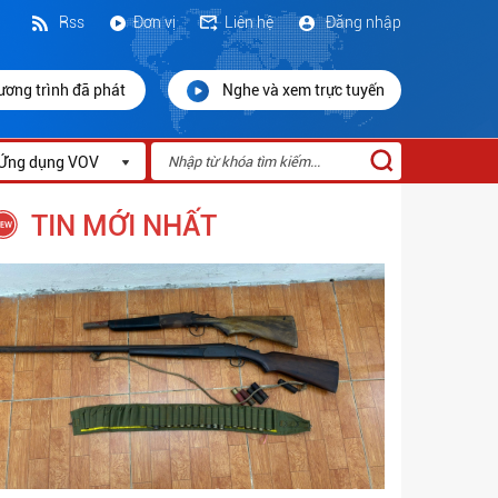
Rss
Đơn vị
Liên hệ
Đăng nhập
ương trình đã phát
Nghe và xem trực tuyến
Ứng dụng VOV
TIN MỚI NHẤT