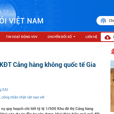
N TỬ
ÓI VIỆT NAM
Ch
TIN HOẠT ĐỘNG VOV
CHUYỂN ĐỔI SỐ
LIÊN HỆ
...
 KĐT Cảng hàng không quốc tế Gia
g IUU
 công nhân chật vật nạo vét
ụ quy hoạch chi tiết tỷ lệ 1/500 Khu đô thị Cảng hàng