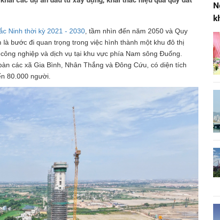
 khai các dự án đầu tư xây dựng, khai thác hiệu quả quỹ đất
N
k
ắc Ninh thời kỳ 2021 - 2030
, tầm nhìn đến năm 2050 và Quy
 bước đi quan trọng trong việc hình thành một khu đô thị
ị, công nghiệp và dịch vụ tại khu vực phía Nam sông Đuống.
 bàn các xã Gia Bình, Nhân Thắng và Đông Cứu, có diện tích
ến 80.000 người.