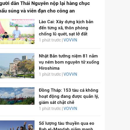
gười dân Thái Nguyên nộp lại hàng chục
hẩu súng và viên đạn cho công an
Lào Cai: Xây dựng kịch bản
đến từng xã, thôn phòng
chống lũ quét, sạt lở đất
1 phút trước |
VOVVN
Nhật Bản tưởng niệm 81 năm
vụ ném bom nguyên tử xuống
Hiroshima
1 phút trước |
VOVVN
Đồng Tháp: 153 tàu cá không
hoạt động đang được quản lý,
giám sát chặt chẽ
1 phút trước |
VOVVN
Số lượng tàu thuyền qua eo
Bab el-Mandab giảm mạnh