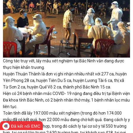
Công tác truy vết, lấy mẫu xét nghiệm tại Bắc Ninh vẫn đang được
thực hiện khẩn trương.
Huyện Thuận Thành là đơn vị ghi nhận nhiều nhất với 277 ca, huyện
Yên Phong 28 ca, huyện Tiên Du 5 ca, huyện Lương Tài 6 ca, thị xã
Từ Sơn 2 ca, huyện Quế Võ 2 ca, thành phố Bắc Ninh 15 ca.
Hiện có 24 bệnh nhân mắc COVID- 19 nặng đang điều trị tại Bệnh viện
Đa khoa tỉnh Bắc Ninh, có 2 bệnh nhân thở máy, 1 bệnh nhân lọc máu
liên tục.
Toàn tỉnh đã lấy 197.000 mẫu xét nghiệm (trong đó hơn 174.000
mẫu đã có kết quả, hơn 22.000 mẫu đang chờ kết quả. Đang cách ly y
tế gần 29.000 trường hợp, trong đó cách ly tại cơ sở y tế 550 trường
Đã kết nối EMC
hợp, tại cơ sở tập trung 2.630 trường hợp, tại khách sạn 418, tại nơi