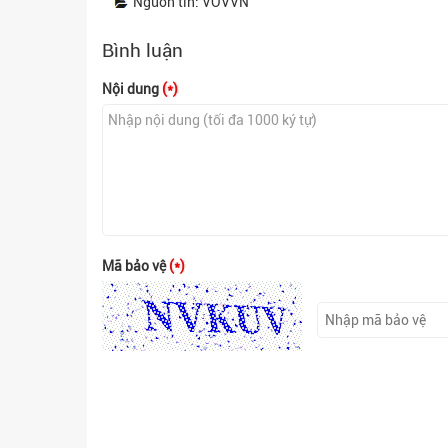
Nguồn tin: VOVVN
Bình luận
Nội dung
(*)
Mã bảo vệ
(*)