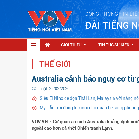
CỔNG THÔNG TIN ĐIỆ
ĐÀI TIẾNG N
GIỚI THIỆU
TIN TỨC SỰ KIỆN
...
...
THẾ GIỚI
Australia cảnh báo nguy cơ từ 
Cập nhật: 25/02/2020
Siêu El Nino đe dọa Thái Lan, Malaysia với nắng 
Mỹ - Ấn tìm động lực mới cho quan hệ song phương,
VOV.VN - Cơ quan an ninh Australia khẳng định nước
ngoài cao hơn cả thời Chiến tranh Lạnh.