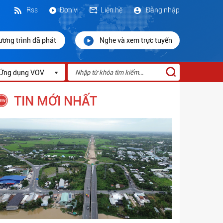
Rss
Đơn vị
Liên hệ
Đăng nhập
ương trình đã phát
Nghe và xem trực tuyến
Ứng dụng VOV
TIN MỚI NHẤT