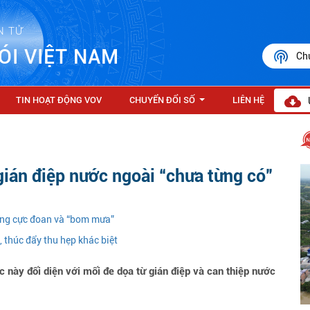
N TỬ
ÓI VIỆT NAM
Ch
TIN HOẠT ĐỘNG VOV
CHUYỂN ĐỔI SỐ
LIÊN HỆ
...
gián điệp nước ngoài “chưa từng có”
nóng cực đoan và “bom mưa”
 thúc đẩy thu hẹp khác biệt
 này đối diện với mối đe dọa từ gián điệp và can thiệp nước