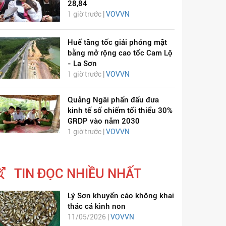
28,84
1 giờ trước |
VOVVN
Huế tăng tốc giải phóng mặt
bằng mở rộng cao tốc Cam Lộ
- La Sơn
1 giờ trước |
VOVVN
Quảng Ngãi phấn đấu đưa
kinh tế số chiếm tối thiểu 30%
GRDP vào năm 2030
1 giờ trước |
VOVVN
TIN ĐỌC NHIỀU NHẤT
Lý Sơn khuyến cáo không khai
thác cá kình non
11/05/2026 |
VOVVN