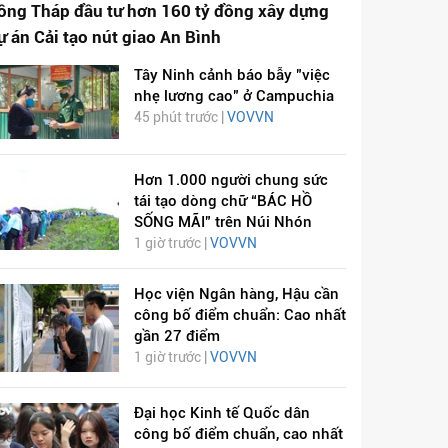
ồng Tháp đầu tư hơn 160 tỷ đồng xây dựng
ự án Cải tạo nút giao An Bình
Tây Ninh cảnh báo bẫy "việc
nhẹ lương cao" ở Campuchia
45 phút trước |
VOVVN
Hơn 1.000 người chung sức
tái tạo dòng chữ “BÁC HỒ
SỐNG MÃI” trên Núi Nhón
1 giờ trước |
VOVVN
Học viện Ngân hàng, Hậu cần
công bố điểm chuẩn: Cao nhất
gần 27 điểm
1 giờ trước |
VOVVN
Đại học Kinh tế Quốc dân
công bố điểm chuẩn, cao nhất