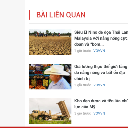
BÀI LIÊN QUAN
Siêu El Nino đe dọa Thái Lan
Malaysia với nắng nóng cực
đoan và “bom...
1 giờ trước |
VOVVN
Giá lương thực thế giới tăng
do nắng nóng và bất ổn địa
chính trị
2 giờ trước |
VOVVN
Kho đạn dược và tên lửa ch
lực của Mỹ
3 giờ trước |
VOVVN