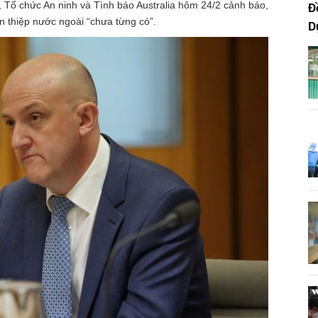
 Tổ chức An ninh và Tình báo Australia hôm 24/2 cảnh báo,
Đ
n thiệp nước ngoài “chưa từng có”.
D