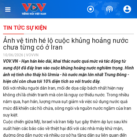
TIN TỨC SỰ KIỆN
Ảnh vệ tinh hé lộ cuộc khủng hoảng nước
chưa từng có ở Iran
10/06/2026 | VOVVN
VOV.VN - Hạn hán kéo dài, khai thác nước quá mức và tác động từ
xung đột đã đẩy Iran vào cuộc khủng hoảng nước nghiêm trọng. Hình
ảnh vệ tinh cho thấy hồ Urmia - hồ nước mặn lớn nhất Trung Đông -
hiện chỉ còn chưa tới 10% diện tích so với trước đây.
Đối với nhiều người dân Iran, mối đe dọa cấp bách nhất hiện nay
không chỉ là chiến tranh mà còn là nguy cơ thiếu nước. Trong nhiều
năm qua, hạn hán, lượng mưa sụt giảm và việc sử dụng nước quá
mức đã khiến các hồ chứa, sông ngòi và nguồn nước ngầm của Iran
suy kiệt.
Cuộc chiến giữa Mỹ, Israel và Iran tiếp tục gây thêm áp lực sau khi
xuất hiện các báo cáo về thiệt hại đối với các nhà máy khử mặn,
đường ống dẫn nước và nhiều cơ sở hạ tầng dân sự liên quan đến