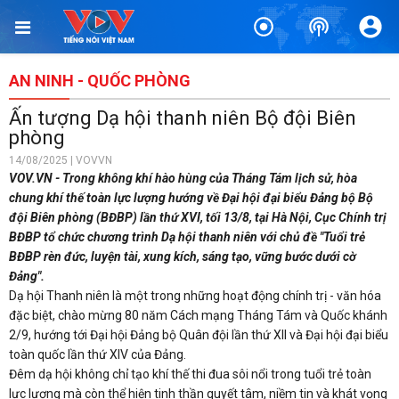
AN NINH - QUỐC PHÒNG
Ấn tượng Dạ hội thanh niên Bộ đội Biên
phòng
14/08/2025 | VOVVN
VOV.VN - Trong không khí hào hùng của Tháng Tám lịch sử, hòa
chung khí thế toàn lực lượng hướng về Đại hội đại biểu Đảng bộ Bộ
đội Biên phòng (BĐBP) lần thứ XVI, tối 13/8, tại Hà Nội, Cục Chính trị
BĐBP tổ chức chương trình Dạ hội thanh niên với chủ đề "Tuổi trẻ
BĐBP rèn đức, luyện tài, xung kích, sáng tạo, vững bước dưới cờ
Đảng".
Dạ hội Thanh niên là một trong những hoạt động chính trị - văn hóa
đặc biệt, chào mừng 80 năm Cách mạng Tháng Tám và Quốc khánh
2/9, hướng tới Đại hội Đảng bộ Quân đội lần thứ XII và Đại hội đại biểu
toàn quốc lần thứ XIV của Đảng.
Đêm dạ hội không chỉ tạo khí thế thi đua sôi nổi trong tuổi trẻ toàn
lực lượng mà còn thể hiện tinh thần quyết tâm, niềm tin và khát vọng