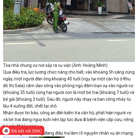
Tòa nhà chung cư nơi xảy ra vụ việc (Ảnh: Hoàng Minh)
Qua điều tra, lực lượng chức năng cho biết, vào khoảng 5h sáng cùng
ngày, một người đàn ông khoảng 40 tuổi (ngụ tại một căn hộ ở Khu
đô thị Sala) cầm dao xông vào phòng ngủ đâm loạn xạ vào người vợ
(khoảng 35 tuổi) cùng hai người con là một bé trai (khoảng 7 tuổi) và
bé gái (khoảng 3 tuổi). Sau đó, người này chạy ra ban công nhảy từ
lầu 4 xuống đất, chết tại chỗ.
Nhận được tin báo, công an đến kiểm tra căn hộ, phát hiện người vợ
và bé trai đang nguy kịch nên lập tức đưa đi bệnh viện cấp cứu, riêng
bé gái đã tử vong.
Đã kết nối EMC
Lực lượng chức năng đang điều tra làm rõ nguyên nhân vụ án mạng.