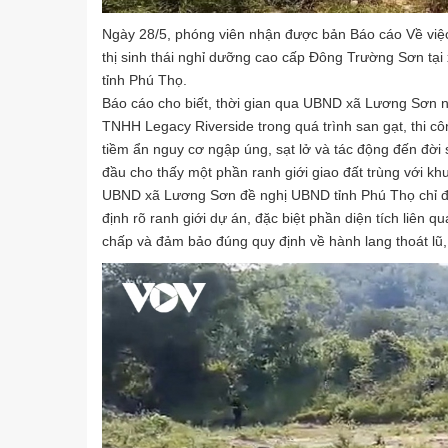
Ngày 28/5, phóng viên nhận được bản Báo cáo Về việc
thị sinh thái nghỉ dưỡng cao cấp Đông Trường Sơn 
tỉnh Phú Thọ.
Báo cáo cho biết, thời gian qua UBND xã Lương Sơn 
TNHH Legacy Riverside trong quá trình san gạt, thi c
tiềm ẩn nguy cơ ngập úng, sạt lở và tác động đến đời
đầu cho thấy một phần ranh giới giao đất trùng với kh
UBND xã Lương Sơn đề nghị UBND tỉnh Phú Thọ chỉ đạo 
định rõ ranh giới dự án, đặc biệt phần diện tích liên
chấp và đảm bảo đúng quy định về hành lang thoát lũ,