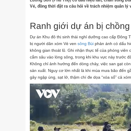
Lương Sơn (Phú Thọ) có dấu hiệu lấn, chắn sông Bùi
Vé, đồng thời đặt ra câu hỏi về trách nhiệm quản lý
Ranh giới dự án bị chồng
Dự án Khu đô thị sinh thái nghỉ dưỡng cao cấp Đông
bị người dân xóm Vé ven
sông Bùi
phản ánh có dấu hiệ
không gian thoát lũ. Ghi nhận thực tế của phóng viên
cắm sâu vào lòng sông, trong khi khu vực này trước đâ
Không chỉ ảnh hưởng đến dòng chảy, việc san gạt còn 
sản xuất. Nguy cơ lớn nhất là khi mùa mưa bão đến gần
gây ngập úng, sạt lở, thậm chí đe dọa “xóa sổ” cả xóm