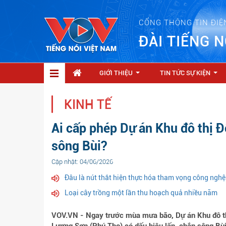
CỔNG THÔNG TIN ĐIỆ
ĐÀI TIẾNG N
GIỚI THIỆU
TIN TỨC SỰ KIỆN
...
...
KINH TẾ
Ai cấp phép Dự án Khu đô thị 
sông Bùi?
Cập nhật: 04/06/2026
Đâu là nút thắt hiện thực hóa tham vọng công ngh
Loại cây trồng một lần thu hoạch quả nhiều năm
VOV.VN - Ngay trước mùa mưa bão, Dự án Khu đô thị