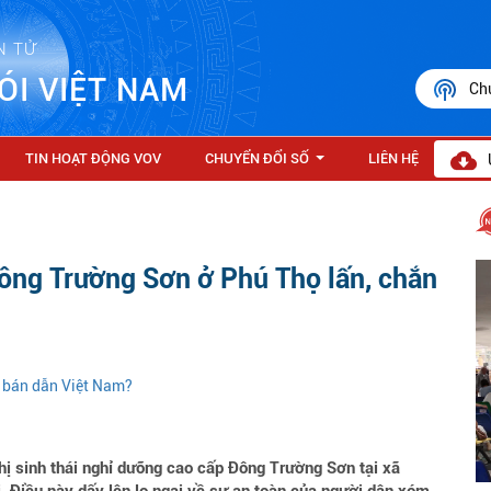
N TỬ
ÓI VIỆT NAM
Ch
TIN HOẠT ĐỘNG VOV
CHUYỂN ĐỔI SỐ
LIÊN HỆ
...
Đông Trường Sơn ở Phú Thọ lấn, chắn
ệ bán dẫn Việt Nam?
 sinh thái nghỉ dưỡng cao cấp Đông Trường Sơn tại xã