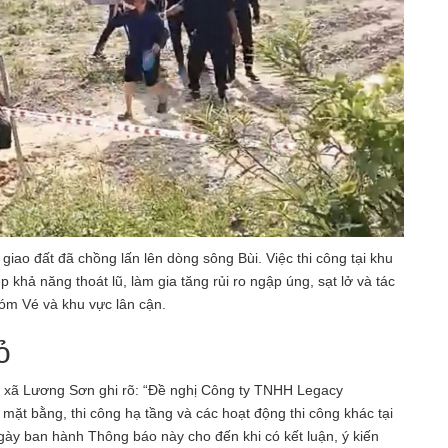
giao đất đã chồng lấn lên dòng sông Bùi. Việc thi công tại khu
khả năng thoát lũ, làm gia tăng rủi ro ngập úng, sạt lở và tác
xóm Vé và khu vực lân cận.
ỏ
 xã Lương Sơn ghi rõ: “Đề nghị Công ty TNHH Legacy
 mặt bằng, thi công hạ tầng và các hoạt động thi công khác tại
y ban hành Thông báo này cho đến khi có kết luận, ý kiến