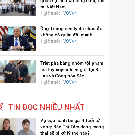
quân sự Liên Xô từng công tác
tại Việt Nam
1 giờ trước |
VOVVN
Ông Trump nêu lý do châu Âu
không có quân đội mạnh
1 giờ trước |
VOVVN
Triệt phá băng nhóm tội phạm
ma túy xuyên biên giới tại Ba
Lan và Cộng hòa Séc
1 giờ trước |
VOVVN
TIN ĐỌC NHIỀU NHẤT
Vụ bạo hành bé gái 4 tuổi tử
vong: Bàn Thị Tâm đang mang
thai sẽ bị xử lý thế nào?