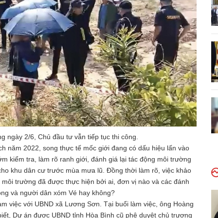
 ngày 2/6, Chủ đầu tư vẫn tiếp tục thi công.
h năm 2022, song thực tế mốc giới đang có dấu hiệu lấn vào
 kiểm tra, làm rõ ranh giới, đánh giá lại tác động môi trường
cho khu dân cư trước mùa mưa lũ. Đồng thời làm rõ, việc khảo
 môi trường đã được thực hiện bởi ai, đơn vị nào và các đánh
 sông và người dân xóm Vé hay không?
làm việc với UBND xã Lương Sơn. Tại buổi làm việc, ông Hoàng
iết, Dự án được UBND tỉnh Hòa Bình cũ phê duyệt chủ trương