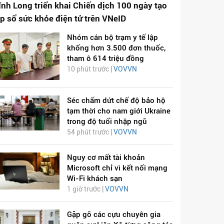
ĩnh Long triển khai Chiến dịch 100 ngày tạo
ập sổ sức khỏe điện tử trên VNeID
Nhóm cán bộ trạm y tế lập
khống hơn 3.500 đơn thuốc,
tham ô 614 triệu đồng
10 phút trước |
VOVVN
Séc chấm dứt chế độ bảo hộ
tạm thời cho nam giới Ukraine
trong độ tuổi nhập ngũ
54 phút trước |
VOVVN
Nguy cơ mất tài khoản
Microsoft chỉ vì kết nối mạng
Wi-Fi khách sạn
1 giờ trước |
VOVVN
Gặp gỡ các cựu chuyên gia