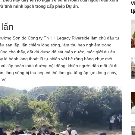
. Điều này dấy lên lo ngại về sự an toàn của người dân xóm
V
 và tính minh bạch trong cấp phép Dự án.
l
 lấn
 Trường Sơn do Công ty TNHH Legacy Riverside làm chủ đầu tư
u san lấp, lấn chiếm lòng sông, làm thu hẹp nghiêm trọng
 cũng cho thấy, đất đá được đổ sát mép nước, mốc giới dự án
y là hành lang thoát lũ tự nhiên với bề rộng hàng chục mét.
vùi lấp hoàn toàn đường nội đồng, khiến người dân mất lối đi
, lòng sông bị thu hẹp có thể làm gia tăng áp lực dòng chảy,
 Vé.