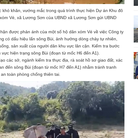
 khó khăn, vướng mắc trong quá trình thực hiện Dự án Khu đô
tại xóm Vé, xã Lương Sơn của UBND xã Lương Sơn gửi UBND
nhận được phản ánh của một số hộ dân xóm Vé về việc Công ty
ông có dấu hiệu lấn sông Bùi, ảnh hưởng dòng chảy tự nhiên,
 sống, sản xuất của người dân khu vực lân cận. Kiểm tra bước
u vực hiện trạng sông Bùi (đoạn từ mốc H6 đến A1).
các sở, ngành kiểm tra thực địa, rà soát hồ sơ giao đất, xác
 quan đến sông Bùi (đoạn từ mốc H7 đến A1) nhằm tránh tranh
 an toàn phòng chống thiên tai.