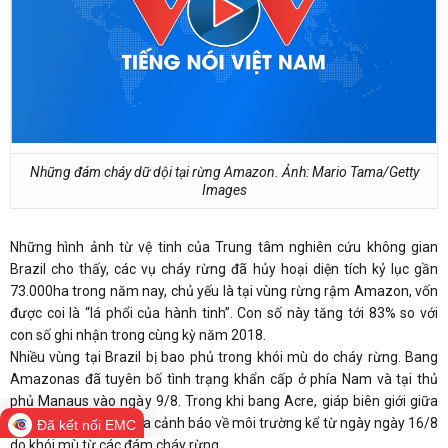
Những đám cháy dữ dội tại rừng Amazon. Ảnh: Mario Tama/Getty
Images
Những hình ảnh từ vệ tinh của Trung tâm nghiên cứu không gian
Brazil cho thấy, các vụ cháy rừng đã hủy hoại diện tích kỷ lục gần
73.000ha trong năm nay, chủ yếu là tại vùng rừng rậm Amazon, vốn
được coi là “lá phổi của hành tinh”. Con số này tăng tới 83% so với
con số ghi nhận trong cùng kỳ năm 2018.
Nhiều vùng tại Brazil bị bao phủ trong khói mù do cháy rừng. Bang
Amazonas đã tuyên bố tình trạng khẩn cấp ở phía Nam và tại thủ
phủ Manaus vào ngày 9/8. Trong khi bang Acre, giáp biên giới giữa
Brazil với Peru, đã đưa cảnh báo về môi trường kể từ ngày ngày 16/8
Đã kết nối EMC
do khói mù từ các đám cháy rừng.