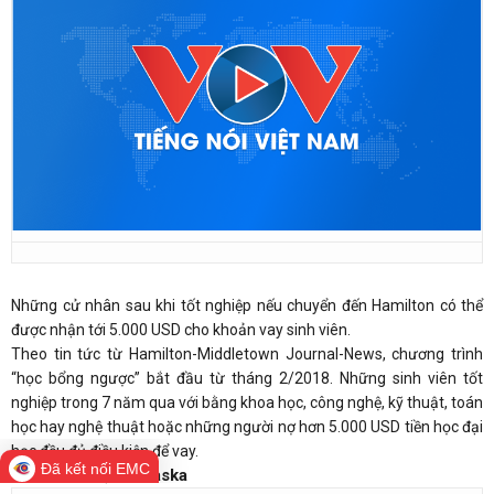
Những cử nhân sau khi tốt nghiệp nếu chuyển đến Hamilton có thể
được nhận tới 5.000 USD cho khoản vay sinh viên.
Theo tin tức từ Hamilton-Middletown Journal-News, chương trình
“học bổng ngược” bắt đầu từ tháng 2/2018. Những sinh viên tốt
nghiệp trong 7 năm qua với bằng khoa học, công nghệ, kỹ thuật, toán
học hay nghệ thuật hoặc những người nợ hơn 5.000 USD tiền học đại
học đều đủ điều kiện để vay.
Đã kết nối EMC
North Platte, Nebraska