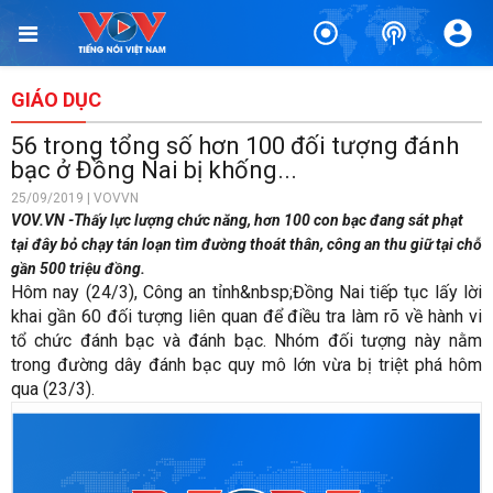
GIÁO DỤC
56 trong tổng số hơn 100 đối tượng đánh
bạc ở Đồng Nai bị khống...
25/09/2019 | VOVVN
VOV.VN -Thấy lực lượng chức năng, hơn 100 con bạc đang sát phạt
tại đây bỏ chạy tán loạn tìm đường thoát thân, công an thu giữ tại chỗ
gần 500 triệu đồng.
Hôm nay (24/3), Công an tỉnh
&nbsp;
Đồng Nai tiếp tục lấy lời
khai gần 60 đối tượng liên quan để điều tra làm rõ về hành vi
tổ chức đánh bạc và đánh bạc. Nhóm đối tượng này nằm
trong đường dây đánh bạc quy mô lớn vừa bị triệt phá hôm
qua (23/3).