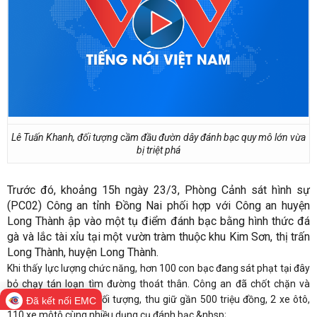
Lê Tuấn Khanh, đối tượng cầm đầu đườn dây đánh bạc quy mô lớn vừa
bị triệt phá
Trước đó, khoảng 15h ngày 23/3, Phòng Cảnh sát hình sự
(PC02) Công an tỉnh Đồng Nai phối hợp với Công an huyện
Long Thành ập vào một tụ điểm đánh bạc bằng hình thức đá
gà và lắc tài xỉu tại một vườn tràm thuộc khu Kim Sơn, thị trấn
Long Thành, huyện Long Thành.
Khi thấy lực lượng chức năng, hơn 100 con bạc đang sát phạt tại đây
bỏ chạy tán loạn tìm đường thoát thân. Công an đã chốt chặn và
khống chế được 56 đối tượng, thu giữ gần 500 triệu đồng, 2 xe ôtô,
Đã kết nối EMC
110 xe môtô cùng nhiều dụng cụ đánh bạc.&nbsp;