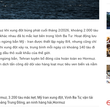
uz khi xung đột bùng phát cuối tháng 2/2026, khoảng 2.000 tàu
h khác nhau đã bị mắc kẹt bên trong Vịnh Ba Tư. Hoạt động lưu
ngừng bắn Mỹ - Iran được thiết lập ngày 8/4, nhưng cũng chỉ
khi xung đột xảy ra, trung bình mỗi ngày có khoảng 140 tàu đi
 dầu thô xuất khẩu của thế giới.
uận ngừng bắn, Tehran tuyên bố đóng cửa hoàn toàn eo Hormuz.
 dịch tấn công dữ dội vào hàng loạt mục tiêu ven biển và nằm
uz, 3.200 tàu mắc kẹt, Mỹ Iran xung đột, Vịnh Ba Tư, vận tải
hoảng Trung Đông, an ninh hàng hải,Hormuz