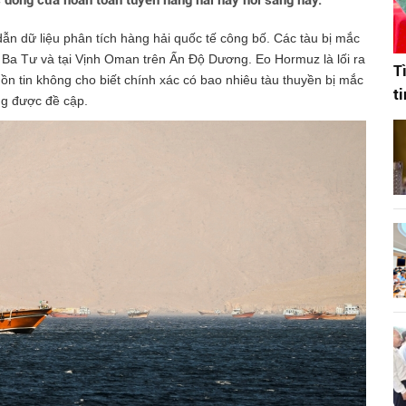
 đóng cửa hoàn toàn tuyến hàng hải này hồi sáng nay.
ẫn dữ liệu phân tích hàng hải quốc tế công bố. Các tàu bị mắc
 Ba Tư và tại Vịnh Oman trên Ấn Độ Dương. Eo Hormuz là lối ra
T
ồn tin không cho biết chính xác có bao nhiêu tàu thuyền bị mắc
t
ng được đề cập.