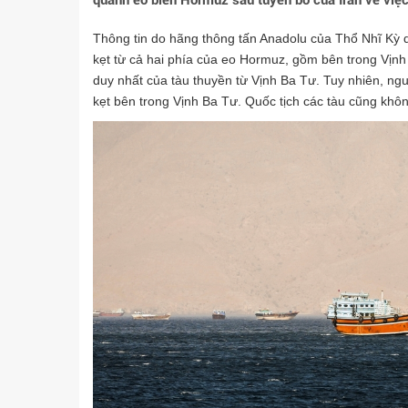
quanh eo biển Hormuz sau tuyên bố của Iran về việc
Thông tin do hãng thông tấn Anadolu của Thổ Nhĩ Kỳ d
kẹt từ cả hai phía của eo Hormuz, gồm bên trong Vịnh
duy nhất của tàu thuyền từ Vịnh Ba Tư. Tuy nhiên, ngu
kẹt bên trong Vịnh Ba Tư. Quốc tịch các tàu cũng khô