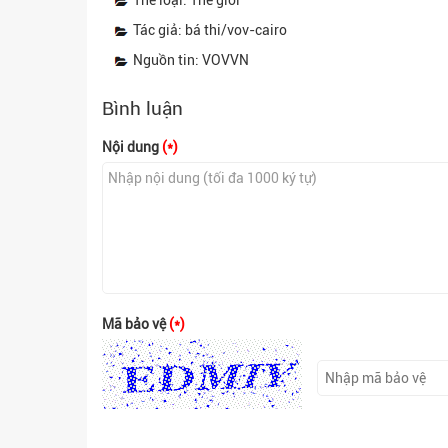
Tác giả: bá thi/vov-cairo
Nguồn tin: VOVVN
Bình luận
Nội dung
(*)
Mã bảo vệ
(*)