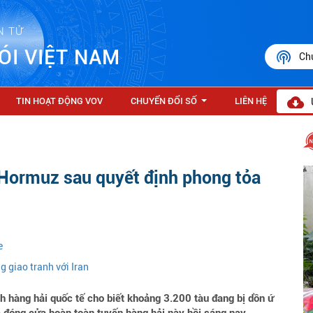
N TỬ
ÓI VIỆT NAM
Ch
TIN HOẠT ĐỘNG VOV
CHUYỂN ĐỔI SỐ
LIÊN HỆ
...
 Hormuz sau quyết định phong tỏa
e
g giao tranh với Iran
h hàng hải quốc tế cho biết khoảng 3.200 tàu đang bị dồn ứ