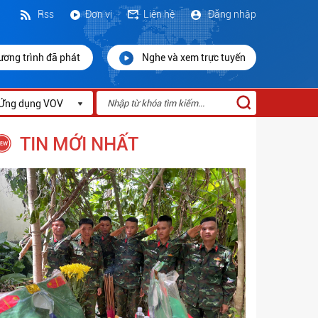
Rss
Đơn vị
Liên hệ
Đăng nhập
ương trình đã phát
Nghe và xem trực tuyến
Ứng dụng VOV
TIN MỚI NHẤT