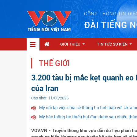
CỔNG THÔNG TIN ĐIỆ
ĐÀI TIẾNG N
GIỚI THIỆU
TIN TỨC SỰ KIỆN
...
...
THẾ GIỚI
3.200 tàu bị mắc kẹt quanh eo
của Iran
Cập nhật: 11/06/2026
Mỹ nối lại việc chia sẻ thông tin tình báo với Ukrain
Mỹ bác thông tin thiếu hụt đạn dược sau nhiều thán
VOV.VN - Truyền thông khu vực dẫn dữ liệu phân tíc