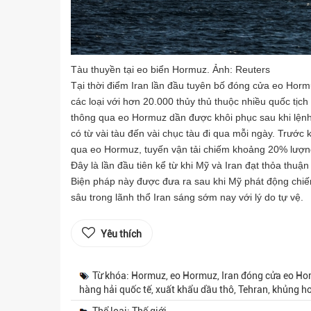
Tàu thuyền tại eo biển Hormuz. Ảnh: Reuters
Tại thời điểm Iran lần đầu tuyên bố đóng cửa eo Horm
các loại với hơn 20.000 thủy thủ thuộc nhiều quốc tịc
thông qua eo Hormuz dần được khôi phục sau khi lệnh 
có từ vài tàu đến vài chục tàu đi qua mỗi ngày. Trước 
qua eo Hormuz, tuyến vận tải chiếm khoảng 20% lượng
Đây là lần đầu tiên kể từ khi Mỹ và Iran đạt thỏa th
Biện pháp này được đưa ra sau khi Mỹ phát động chiến
sâu trong lãnh thổ Iran sáng sớm nay với lý do tự vệ.
Yêu thích
Từ khóa: Hormuz, eo Hormuz, Iran đóng cửa eo Horm
hàng hải quốc tế, xuất khẩu dầu thô, Tehran, khủng 
Thể loại: Thế giới