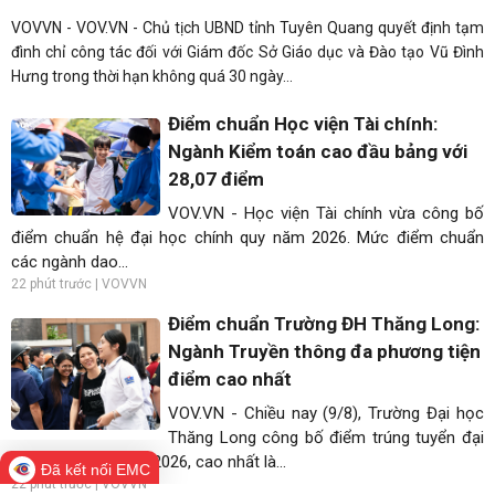
VOVVN - VOV.VN - Chủ tịch UBND tỉnh Tuyên Quang quyết định tạm
đình chỉ công tác đối với Giám đốc Sở Giáo dục và Đào tạo Vũ Đình
Hưng trong thời hạn không quá 30 ngày...
Điểm chuẩn Học viện Tài chính:
Ngành Kiểm toán cao đầu bảng với
28,07 điểm
VOV.VN - Học viện Tài chính vừa công bố
điểm chuẩn hệ đại học chính quy năm 2026. Mức điểm chuẩn
các ngành dao...
22 phút trước | VOVVN
Điểm chuẩn Trường ĐH Thăng Long:
Ngành Truyền thông đa phương tiện
điểm cao nhất
VOV.VN - Chiều nay (9/8), Trường Đại học
Thăng Long công bố điểm trúng tuyển đại
học chính quy năm 2026, cao nhất là...
Đã kết nối EMC
22 phút trước | VOVVN