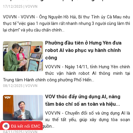
17/12/2025 | VOVVN
VOVVN - VOV.VN - Ông Nguyễn Hồ Hải, Bí thư Tỉnh ủy Cà Mau nêu
thực tế “việc giao 1 người làm rất nhanh nhưng 3 người cùng làm thì
lại chậm” và yêu cầu chấn chỉnh...
Phường đầu tiên ở Hưng Yên đưa
robot AI vào phục vụ hành chính
công
VOV.VN - Ngày 14/11, tỉnh Hưng Yên chính
thức vận hành robot AI thông minh tại
Trung tâm Hành chính công phường Phố Hiến...
08/12/2025 | VOVVN
VOV thúc đẩy ứng dụng AI, nâng
tầm báo chí số an toàn và hiệu...
VOV.VN - Chuyển đổi số và ứng dụng AI là
xu thế tất yếu, giúp xây dựng tòa soạn
thông minh, tối ưu nguồn...
Đã kết nối EMC
04/11/2025 | VOVVN