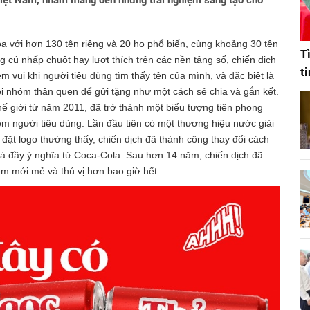
ng Việt Nam, nhằm mang đến những trải nghiệm sáng tạo cho
a với hơn 130 tên riêng và 20 họ phổ biến, cùng khoảng 30 tên
T
ú nhấp chuột hay lượt thích trên các nền tảng số, chiến dịch
t
 vui khi người tiêu dùng tìm thấy tên của mình, và đặc biệt là
i nhóm thân quen để gửi tặng như một cách sẻ chia và gắn kết.
hế giới từ năm 2011, đã trở thành một biểu tượng tiên phong
ệm người tiêu dùng. Lần đầu tiên có một thương hiệu nước giải
 đặt logo thường thấy, chiến dịch đã thành công thay đổi cách
à đầy ý nghĩa từ Coca-Cola. Sau hơn 14 năm, chiến dịch đã
ệm mới mẻ và thú vị hơn bao giờ hết.