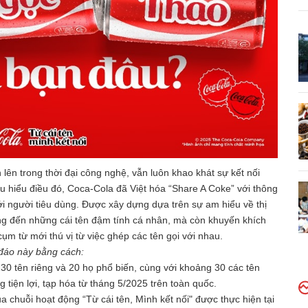
ên trong thời đại công nghệ, vẫn luôn khao khát sự kết nối
u hiểu điều đó, Coca-Cola đã Việt hóa “Share A Coke” với thông
với người tiêu dùng. Được xây dựng dựa trên sự am hiểu về thị
ng đến những cái tên đậm tính cá nhân, mà còn khuyến khích
cụm từ mới thú vị từ việc ghép các tên gọi với nhau.
 đáo này bằng cách:
0 tên riêng và 20 họ phổ biến, cùng với khoảng 30 các tên
 tiện lợi, tạp hóa từ tháng 5/2025 trên toàn quốc.
a chuỗi hoạt động “Từ cái tên, Mình kết nối" được thực hiện tại