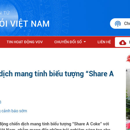
N TỬ
ÓI VIỆT NAM
Ch
TIN HOẠT ĐỘNG VOV
CHUYỂN ĐỔI SỐ
LIÊN HỆ
...
dịch mang tính biểu tượng “Share A
ê
g cảnh báo sớm
động chiến dịch mang tính biểu tượng “Share A Coke" với