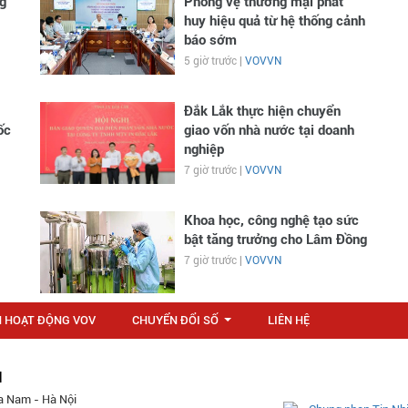
g
Phòng vệ thương mại phát
huy hiệu quả từ hệ thống cảnh
báo sớm
5 giờ trước |
VOVVN
Đắk Lắk thực hiện chuyển
ốc
giao vốn nhà nước tại doanh
nghiệp
7 giờ trước |
VOVVN
Khoa học, công nghệ tạo sức
bật tăng trưởng cho Lâm Đồng
7 giờ trước |
VOVVN
N HOẠT ĐỘNG VOV
CHUYỂN ĐỔI SỐ
LIÊN HỆ
...
M
a Nam - Hà Nội