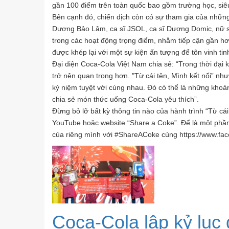
gần 100 điểm trên toàn quốc bao gồm trường học, siêu t
Bên cạnh đó, chiến dịch còn có sự tham gia của nhữn
Dương Bảo Lâm, ca sĩ JSOL, ca sĩ Dương Domic, nữ s
trong các hoạt động trọng điểm, nhằm tiếp cận gần hơn
được khép lại với một sự kiện ấn tượng để tôn vinh ti
Đại diện Coca-Cola Việt Nam chia sẻ: “Trong thời đại k
trở nên quan trọng hơn. "Từ cái tên, Mình kết nối” 
kỷ niệm tuyệt vời cùng nhau. Đó có thể là những khoản
chia sẻ món thức uống Coca-Cola yêu thích”.
Đừng bỏ lỡ bất kỳ thông tin nào của hành trình “Từ cá
YouTube hoặc website “Share a Coke”. Để là một phần 
của riêng mình với #ShareACoke cùng https://www.f
Coca-Cola lập kỷ lục