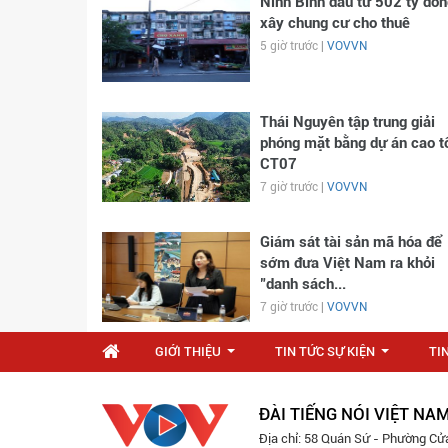
Ninh Bình đầu tư 502 tỷ đồn
xây chung cư cho thuê
5 giờ trước |
VOVVN
Thái Nguyên tập trung giải
phóng mặt bằng dự án cao t
CT07
7 giờ trước |
VOVVN
Giám sát tài sản mã hóa để
sớm đưa Việt Nam ra khỏi
"danh sách...
7 giờ trước |
VOVVN
GIỚI THIỆU
TIN TỨC SỰ KIỆN
TI
...
...
ĐÀI TIẾNG NÓI VIỆT NA
Địa chỉ: 58 Quán Sứ - Phường Cử