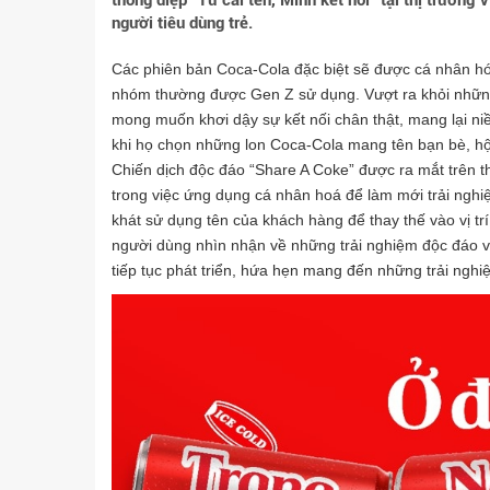
thông điệp “Từ cái tên, Mình kết nối" tại thị trườ
người tiêu dùng trẻ.
Các phiên bản Coca-Cola đặc biệt sẽ được cá nhân hó
nhóm thường được Gen Z sử dụng. Vượt ra khỏi những c
mong muốn khơi dậy sự kết nối chân thật, mang lại niềm
khi họ chọn những lon Coca-Cola mang tên bạn bè, hộ
Chiến dịch độc đáo “Share A Coke” được ra mắt trên t
trong việc ứng dụng cá nhân hoá để làm mới trải nghi
khát sử dụng tên của khách hàng để thay thế vào vị trí
người dùng nhìn nhận về những trải nghiệm độc đáo v
tiếp tục phát triển, hứa hẹn mang đến những trải nghi