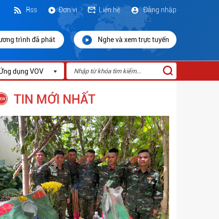
Rss
Đơn vị
Liên hệ
Đăng nhập
ương trình đã phát
Nghe và xem trực tuyến
Ứng dụng VOV
TIN MỚI NHẤT