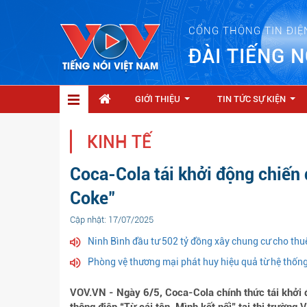
CỔNG THÔNG TIN ĐIỆ
ĐÀI TIẾNG N
GIỚI THIỆU
TIN TỨC SỰ KIỆN
...
...
KINH TẾ
Coca-Cola tái khởi động chiến 
Coke"
Cập nhật: 17/07/2025
Ninh Bình đầu tư 502 tỷ đồng xây chung cư cho thu
Phòng vệ thương mại phát huy hiệu quả từ hệ thốn
VOV.VN - Ngày 6/5, Coca-Cola chính thức tái khởi 