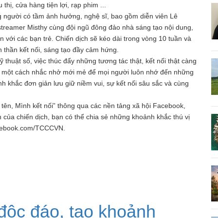
hị, cửa hàng tiện lợi, rạp phim ...
g người có tầm ảnh hưởng, nghệ sĩ, bao gồm diễn viên Lê
treamer Misthy cùng đội ngũ đông đảo nhà sáng tạo nội dung,
 với các bạn trẻ. Chiến dịch sẽ kéo dài trong vòng 10 tuần và
nh thần kết nối, sáng tạo đầy cảm hứng.
ỹ thuật số, việc thúc đẩy những tương tác thật, kết nối thật càng
như một cách nhắc nhở mới mẻ để mọi người luôn nhớ đến những
h khắc đơn giản lưu giữ niềm vui, sự kết nối sâu sắc và cùng
i tên, Mình kết nối” thông qua các nền tảng xã hội Facebook,
của chiến dịch, bạn có thể chia sẻ những khoảnh khắc thú vị
acebook.com/TCCCVN.
 độc đáo, tạo khoảnh